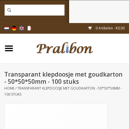
Home
0 Artikelen - €0,00
Doosjes
Tasjes & zakjes
Transparant klepdoosje met goudkarton
Linten & decoratie
- 50*50*50mm - 100 stuks
HOME
/
TRANSPARANT KLEPDOOSJE MET GOUDKARTON - 50*50*50MM -
Geschenkartikelen
100 STUKS
Inpakmaterialen
Thema's