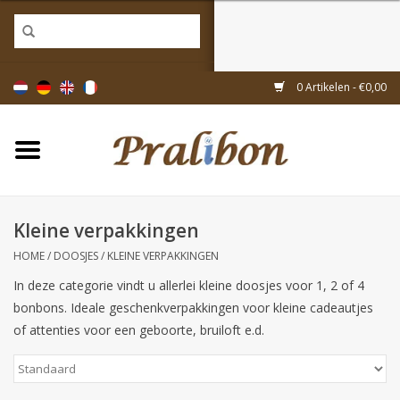
Home
0 Artikelen - €0,00
Doosjes
Tasjes & zakjes
Kleine verpakkingen
Linten & decoratie
HOME
/
DOOSJES
/
KLEINE VERPAKKINGEN
In deze categorie vindt u allerlei kleine doosjes voor 1, 2 of 4
Geschenkartikelen
bonbons. Ideale geschenkverpakkingen voor kleine cadeautjes
of attenties voor een geboorte, bruiloft e.d.
Inpakmaterialen
Thema's