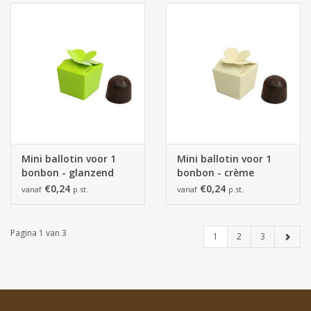
Mini ballotin voor 1
Mini ballotin voor 1
bonbon - glanzend
bonbon - crème
limoen
€0,24
€0,24
vanaf
p.st.
vanaf
p.st.
Pagina 1 van 3
1
2
3