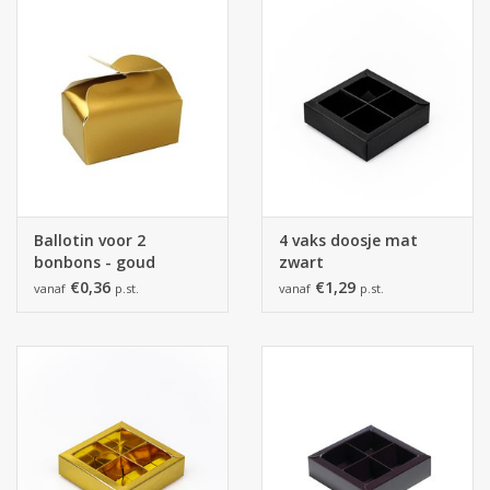
Ballotin voor 2
4 vaks doosje mat
bonbons - goud
zwart
€0,36
€1,29
vanaf
p.st.
vanaf
p.st.