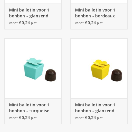
Mini ballotin voor 1
Mini ballotin voor 1
bonbon - glanzend
bonbon - bordeaux
rood
€0,24
€0,24
vanaf
p.st.
vanaf
p.st.
Mini ballotin voor 1
Mini ballotin voor 1
bonbon - turquoise
bonbon - glanzend
geel
€0,24
€0,24
vanaf
p.st.
vanaf
p.st.