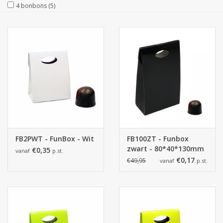
4 bonbons
(5)
FB2PWT - FunBox - Wit
FB100ZT - Funbox
zwart - 80*40*130mm
€0,35
vanaf
p.st.
- 150 stuks
€0,17
€49,95
vanaf
p.st.