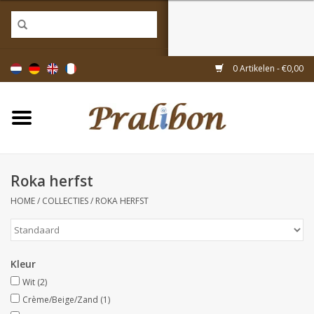
Home
0 Artikelen - €0,00
Doosjes
Tasjes & zakjes
Roka herfst
Linten & decoratie
HOME
/
COLLECTIES
/
ROKA HERFST
Geschenkartikelen
Kleur
Inpakmaterialen
Wit
(2)
Crème/Beige/Zand
(1)
Thema's