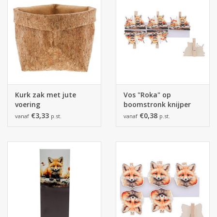
Kurk zak met jute
Vos "Roka" op
voering
boomstronk knijper
€3,33
€0,38
vanaf
p.st.
vanaf
p.st.