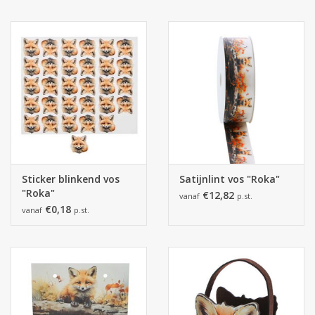
Sticker blinkend vos
Satijnlint vos "Roka"
"Roka"
€12,82
vanaf
p.st.
€0,18
vanaf
p.st.