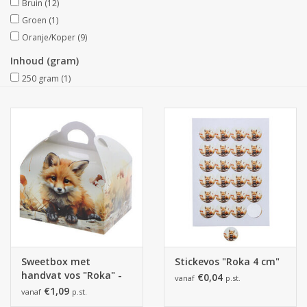
Bruin
(12)
Groen
(1)
Collecties
Oranje/Koper
(9)
Inhoud (gram)
250 gram
(1)
Sweetbox met
Stickevos "Roka 4 cm"
handvat vos "Roka" -
€0,04
vanaf
p.st.
250 gr.
€1,09
vanaf
p.st.