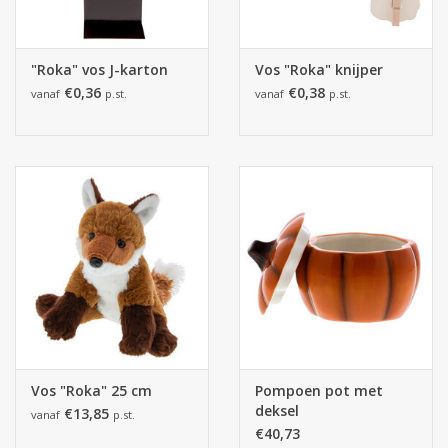
"Roka" vos J-karton
Vos "Roka" knijper
€0,36
€0,38
vanaf
p.st.
vanaf
p.st.
Vos "Roka" 25 cm
Pompoen pot met
deksel
€13,85
vanaf
p.st.
€40,73