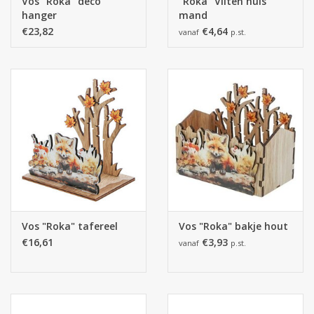
Vos "Roka" deco
"Roka" Vilten huis
hanger
mand
€23,82
€4,64
vanaf
p.st.
Vos "Roka" tafereel
Vos "Roka" bakje hout
€16,61
€3,93
vanaf
p.st.