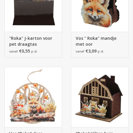
"Roka" J-karton voor
Vos " Roka" mandje
pet draagtas
met oor
(CEL45314)
€0,55
€3,09
vanaf
p.st.
vanaf
p.st.