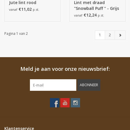
Jute lint rood
Lint met draad
"Snowball Puff " - Grijs
€11,02
vanaf
p.st.
€12,24
vanaf
p.st.
Pagina 1 van 2
1
2
Meld je aan voor onze nieuwsbrief:
ABONNEER
Klantenservice