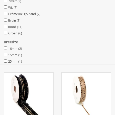
Zwart
(3)
Wit
(7)
Collecties
Crème/Beige/Zand
(2)
Bruin
(1)
Rood
(11)
Groen
(6)
Breedte
10mm
(2)
15mm
(1)
25mm
(1)