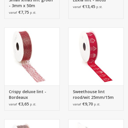
- 3mm x 50m
€13,45
vanaf
p.st.
€7,75
vanaf
p.st.
Crispy deluxe lint -
Sweethouse lint
Bordeaux
rood/wit 25mm/15m
€3,65
€9,70
vanaf
p.st.
vanaf
p.st.