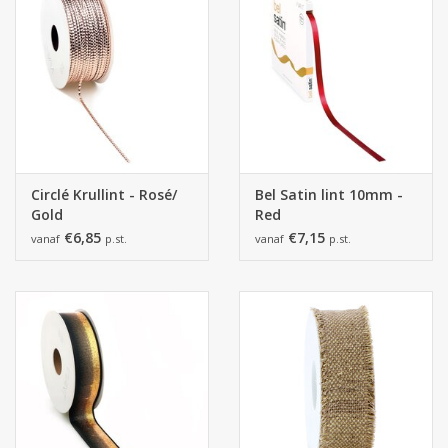
Circlé Krullint - Rosé/
Bel Satin lint 10mm -
Gold
Red
€6,85
€7,15
vanaf
p.st.
vanaf
p.st.