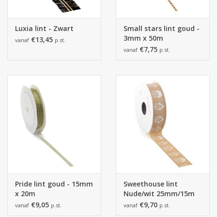
Luxia lint - Zwart
Small stars lint goud -
3mm x 50m
€13,45
vanaf
p.st.
€7,75
vanaf
p.st.
Pride lint goud - 15mm
Sweethouse lint
x 20m
Nude/wit 25mm/15m
€9,05
€9,70
vanaf
p.st.
vanaf
p.st.