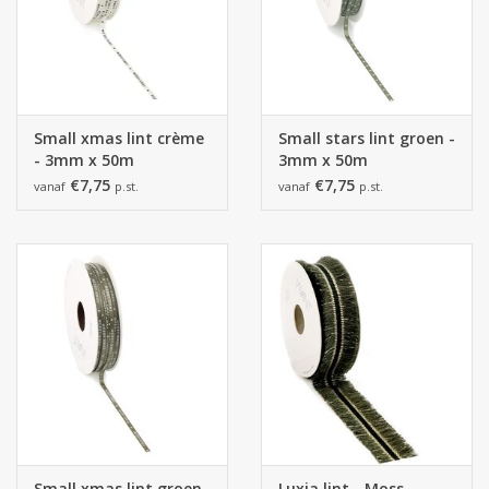
Small xmas lint crème
Small stars lint groen -
- 3mm x 50m
3mm x 50m
€7,75
€7,75
vanaf
p.st.
vanaf
p.st.
Small xmas lint groen
Luxia lint - Moss