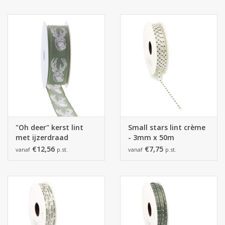
"Oh deer" kerst lint
Small stars lint crème
met ijzerdraad
- 3mm x 50m
smokey green
€12,56
€7,75
vanaf
p.st.
vanaf
p.st.