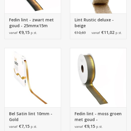
Fedin lint - zwart met
Lint Rustic deluxe -
goud - 25mmx15m
beige
€9,15
€11,02
€10,69
vanaf
p.st.
vanaf
p.st.
Bel Satin lint 10mm -
Fedin lint - moss groen
Gold
met goud -
25mmx15m
€7,15
€9,15
vanaf
p.st.
vanaf
p.st.