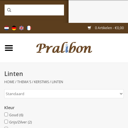
Home
0 Artikelen - €0,00
Doosjes
Tasjes & zakjes
Linten
Linten & decoratie
HOME
/
THEMA'S
/
KERSTMIS
/
LINTEN
Geschenkartikelen
Kleur
Inpakmaterialen
Goud
(6)
Grijs/Zilver
(2)
Thema's