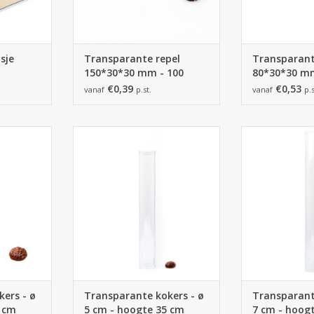
sje
Transparante repel
Transparant
150*30*30 mm - 100
80*30*30 mm
stuks
€0,39
€0,53
vanaf
p.st.
vanaf
p.s
et deksel -
Transparante koker met deksel -
Transparante ko
50 stuks
50*50*350 mm - 50 stuks
70*70*500 m
NKELWAGEN
TOEVOEGEN AAN WINKELWAGEN
TOEVOEGEN AA
ers - ø
Transparante kokers - ø
Transparant
0 cm
5 cm - hoogte 35 cm
7 cm - hoog