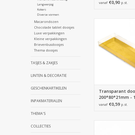
€0,90
vanaf
p.st.
Langwerpig
Kokers
Diverse vormen
Transparant doo
Macarondozen
goudkarton - 200*
Chocolade tablet doosjes
Luxe verpakkingen
100 stuks
Kleine verpakkingen
TOEVOEGEN AAN WI
Brievenbusdoosjes
Thema doosjes
TASJES & ZAKJES
LINTEN & DECORATIE
GESCHENKARTIKELEN
Transparant doos
200*80*21mm - 
INPAKMATERIALEN
stuks
€0,59
vanaf
p.st.
THEMA'S
Transparant doo
COLLECTIES
goudkarton - 90 * 60