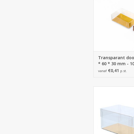
100 stuks
TOEVOEGEN AAN WI
Transparant doos
* 60 * 30 mm - 1
€0,41
vanaf
p.st.
Transparant d
100*60*50
TOEVOEGEN AAN WI