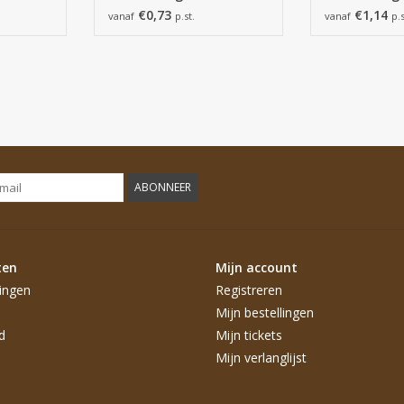
€0,73
€1,14
vanaf
p.st.
vanaf
p.s
ABONNEER
ten
Mijn account
ingen
Registreren
Mijn bestellingen
d
Mijn tickets
Mijn verlanglijst