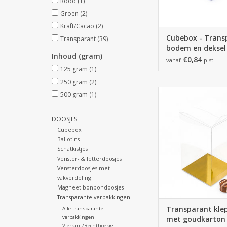
Rood
(1)
Groen
(2)
Kraft/Cacao
(2)
Cubebox - Trans
Transparant
(39)
bodem en deksel
Inhoud (gram)
€0,84
vanaf
p.st.
125 gram
(1)
250 gram
(2)
Transparant klepd
500 gram
(1)
goudkarto
TOEVOEGEN AAN WI
DOOSJES
Cubebox
Ballotins
Schatkistjes
Venster- & letterdoosjes
Vensterdoosjes met
vakverdeling
Magneet bonbondoosjes
Transparante verpakkingen
Transparant kle
Alle transparante
verpakkingen
met goudkarton
Vierkant/Rechthoekig