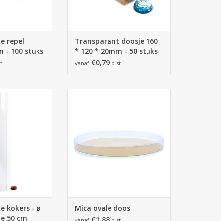
e repel
Transparant doosje 160
 - 100 stuks
* 120 * 20mm - 50 stuks
€0,79
t.
vanaf
p.st.
ker met deksel -
20*13,5*2,5 cm - 50 stuks
m - 50 stuks
TOEVOEGEN AAN WINKELWAGEN
N WINKELWAGEN
e kokers - ø
Mica ovale doos
te 50 cm
€1,88
vanaf
p.st.