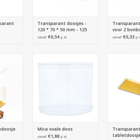
parant
Transparant doosjes -
Transparant
120 * 70 * 50 mm - 125
voor 2 bonbo
stuks
32 mm
€0,54
€0,33
vanaf
p.st.
vanaf
p.s
oosje met
200*135*180 mm - 36 stuks
Transparant t
n
230*170*200 mm - 21 stuks
zilver/gou
verschille
NKELWAGEN
TOEVOEGEN AAN WINKELWAGEN
TOEVOEGEN AA
pdoosje
Mica ovale doos
Transparan
tabletdoosj
€1,88
vanaf
p.st.