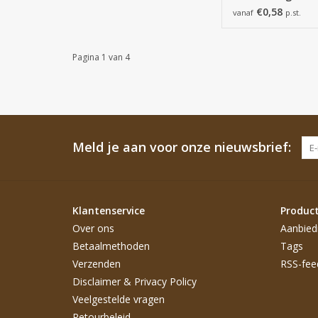
€0,58
vanaf
p.st.
Pagina 1 van 4
Meld je aan voor onze nieuwsbrief:
Klantenservice
Produc
Over ons
Aanbied
Betaalmethoden
Tags
Verzenden
RSS-fee
Disclaimer & Privacy Policy
Veelgestelde vragen
Retourbeleid