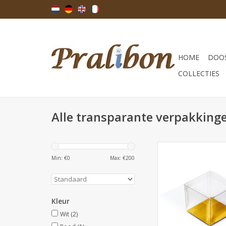
HOME
DOOS
COLLECTIES
Alle transparante verpakking
Cubebox - Transpar
gram - verkrijgbaar p
Min: €
0
Max: €
200
TOEVOEGEN AAN WI
Kleur
Wit
(2)