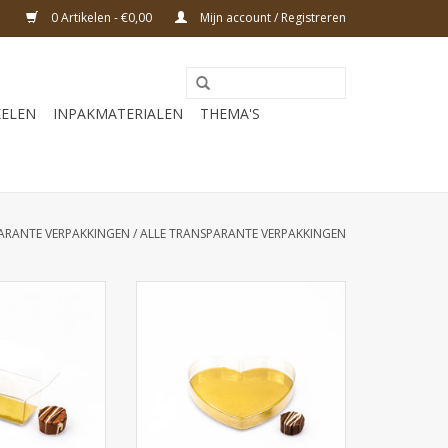
0 Artikelen - €0,00
Mijn account / Registreren
KELEN
INPAKMATERIALEN
THEMA'S
ARANTE VERPAKKINGEN
/
ALLE TRANSPARANTE VERPAKKINGEN
 ballotin met
Transparant mica hart met
meting bodem 67
goudkarton - afmeting
oogte 32 mm. De
130*130*20mm - 100 stuks
is 75 * 39 mm
TOEVOEGEN AAN WINKELWAGEN
N WINKELWAGEN