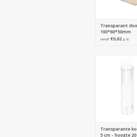
Transparant doo
100*60*50mm
€0,62
vanaf
p.st.
Transparante koker m
50*50*200 mm - 1
TOEVOEGEN AAN WI
Transparante kok
5 cm - hoogte 2