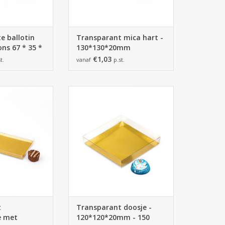
e ballotin
Transparant mica hart -
ns 67 * 35 *
130*130*20mm
€1,03
t.
vanaf
p.st.
abletdoosje met
Transparant doosje met
dkarton - 2
goudkarton - 120*120*20mm -
nde hoogtes
150 stuks
N WINKELWAGEN
TOEVOEGEN AAN WINKELWAGEN
t
Transparant doosje -
e met
120*120*20mm - 150