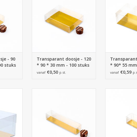
100 stuks
TOEVOEGEN AA
NKELWAGEN
TOEVOEGEN AAN WINKELWAGEN
je - 90
Transparant doosje - 120
Transparant
00 stuks
* 90 * 30 mm - 100 stuks
* 90* 55 mm 
€0,50
€0,59
vanaf
p.st.
vanaf
p.s
oosje
Transparante repel 150*30*30
Transparante 
mm
mm - 100 stuks
mm - 1
NKELWAGEN
TOEVOEGEN AAN WINKELWAGEN
TOEVOEGEN AA