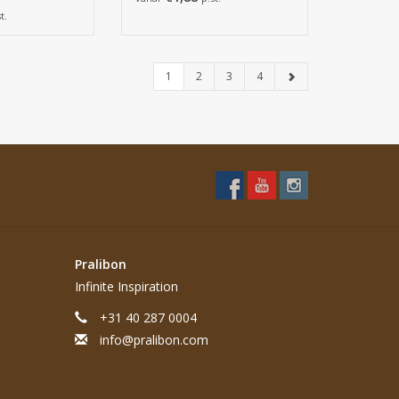
t.
1
2
3
4
Pralibon
Infinite Inspiration
+31 40 287 0004
info@pralibon.com