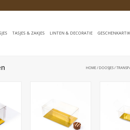
JES
TASJES & ZAKJES
LINTEN & DECORATIE
GESCHENKARTI
en
HOME
/
DOOSJES
/
TRANSP
ant - 250
Transparant doosjes met
Transparante
er 50 stuks
goudkarton - 120 * 70 * 50 mm -
goudkarton. Af
Deksel 2 cm hoog - 125 stuks
* 35 mm met h
NKELWAGEN
bovenzijde 
TOEVOEGEN AAN WINKELWAGEN
TOEVOEGEN AA