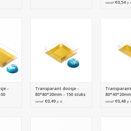
zilver/goud
€0,54
vanaf
p.s
sje met
Transparant doosje met
Transparan
80*21mm -
goudkarton - 80*80*20mm - 150
goudkarton - 8
stuks
st
NKELWAGEN
TOEVOEGEN AAN WINKELWAGEN
TOEVOEGEN AA
je -
Transparant doosje -
Transparant
100
80*80*20mm - 150 stuks
80*40*20mm 
€0,49
€0,48
vanaf
p.st.
vanaf
p.s
sje met
Transparant doosje met
Transparant do
 * 30 mm -
goudkarton - 120 * 90 * 30 mm -
55 mm - 