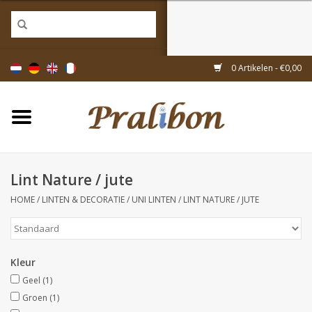
Home
0 Artikelen - €0,00
Doosjes
Tasjes & zakjes
Lint Nature / jute
Linten & decoratie
HOME
/
LINTEN & DECORATIE
/
UNI LINTEN
/
LINT NATURE / JUTE
Geschenkartikelen
Kleur
Inpakmaterialen
Geel
(1)
Groen
(1)
Thema's