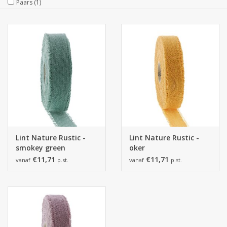
Paars
(1)
Collecties
Lint Nature Rustic -
Lint Nature Rustic -
smokey green
oker
€11,71
€11,71
vanaf
p.st.
vanaf
p.st.