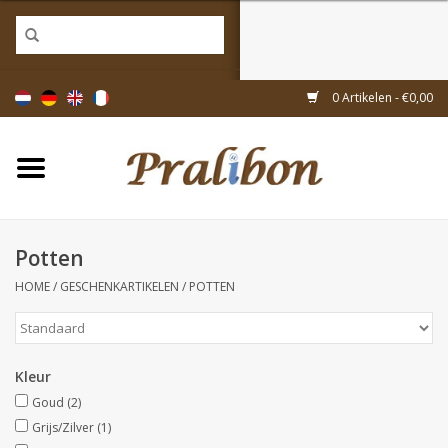
Home
0 Artikelen - €0,00
Doosjes
Tasjes & zakjes
Potten
Linten & decoratie
HOME
/
GESCHENKARTIKELEN
/
POTTEN
Geschenkartikelen
Kleur
Inpakmaterialen
Goud
(2)
Grijs/Zilver
(1)
Thema's