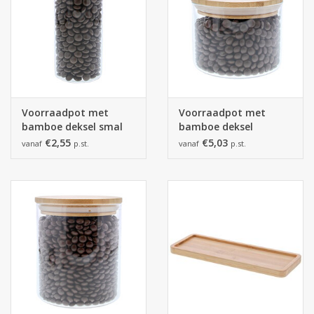
Voorraadpot met
Voorraadpot met
bamboe deksel smal
bamboe deksel
medium - 65*135mm
medium
€2,55
€5,03
vanaf
p.st.
vanaf
p.st.