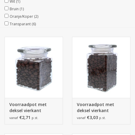
Wit
(1)
Bruin
(1)
Collecties
Oranje/Koper
(2)
Transparant
(6)
Voorraadpot met
Voorraadpot met
deksel vierkant
deksel vierkant
€2,71
€3,03
vanaf
p.st.
vanaf
p.st.