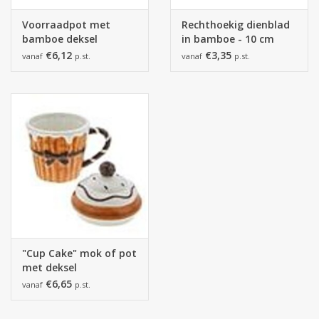
Voorraadpot met
Rechthoekig dienblad
bamboe deksel
in bamboe - 10 cm
-110*130mm
€6,12
€3,35
vanaf
p.st.
vanaf
p.st.
"Cup Cake" mok of pot
met deksel
€6,65
vanaf
p.st.