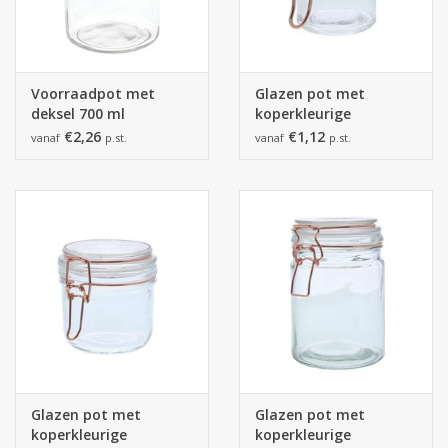
Voorraadpot met
Glazen pot met
deksel 700 ml
koperkleurige
ijzersluiting mini
€2,26
€1,12
vanaf
p.st.
vanaf
p.st.
Glazen pot met
Glazen pot met
koperkleurige
koperkleurige