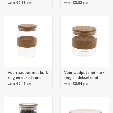
ijzersluiting medium
ijzersluiting groot
€2,18
€3,32
vanaf
p.st.
vanaf
p.st.
Voorraadpot met kurk
Voorraadpot met kurk
ring en deksel rond
ring en deksel rond
hoog.
laag
€2,41
€2,94
vanaf
p.st.
vanaf
p.st.