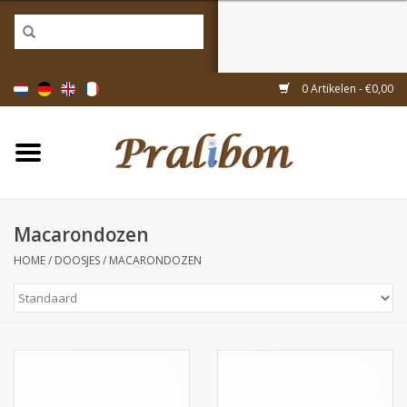
Home
0 Artikelen - €0,00
Doosjes
Tasjes & zakjes
Macarondozen
Linten & decoratie
HOME
/
DOOSJES
/
MACARONDOZEN
Geschenkartikelen
Inpakmaterialen
Thema's