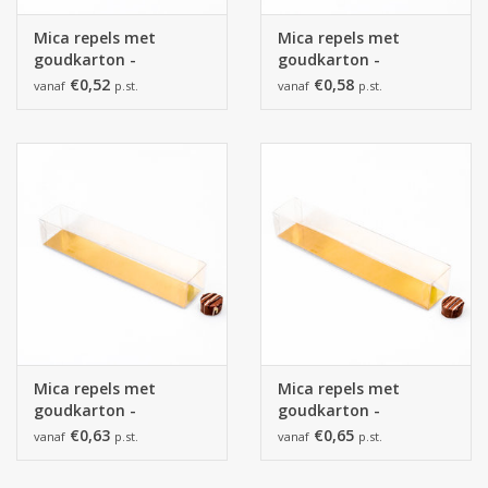
Mica repels met
Mica repels met
goudkarton -
goudkarton -
185*45*45 mm - 100
210*45*45 mm - 100
€0,52
€0,58
vanaf
p.st.
vanaf
p.st.
stuks
stuks
Mica repels met
Mica repels met
goudkarton -
goudkarton -
240*45*45 mm - 100
270*45*45 mm - 100
€0,63
€0,65
vanaf
p.st.
vanaf
p.st.
stuks
stuks