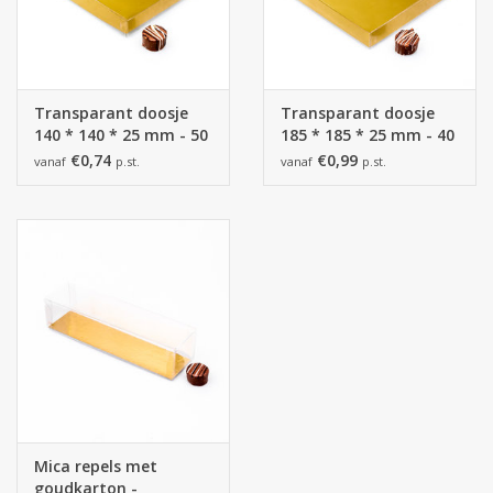
Transparant doosje
Transparant doosje
140 * 140 * 25 mm - 50
185 * 185 * 25 mm - 40
stuks
stuks
€0,74
€0,99
vanaf
p.st.
vanaf
p.st.
Mica repels met
goudkarton -