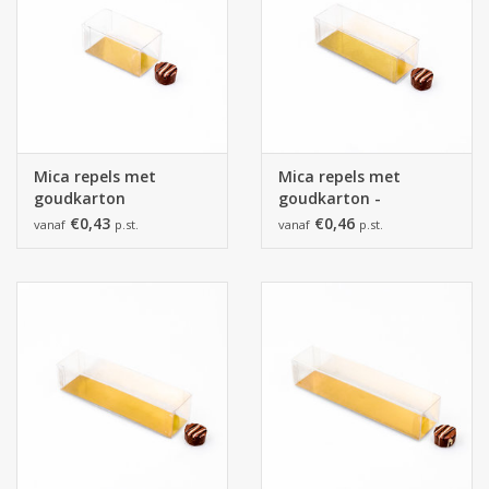
Collecties
Mica repels met
Mica repels met
goudkarton
goudkarton -
90*45*45mm - 100
135*45*45 mm - 100
€0,43
€0,46
vanaf
p.st.
vanaf
p.st.
stuks
stuks