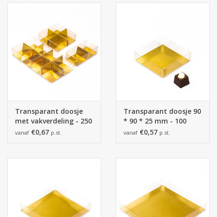
Transparant doosje
Transparant doosje 90
met vakverdeling - 250
* 90 * 25 mm - 100
stuks
stuks
€0,67
€0,57
vanaf
p.st.
vanaf
p.st.