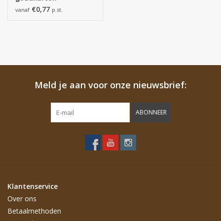
200*50*50 mm - 90
€0,77
vanaf
p.st.
stuks
Meld je aan voor onze nieuwsbrief:
ABONNEER
Klantenservice
Over ons
Betaalmethoden