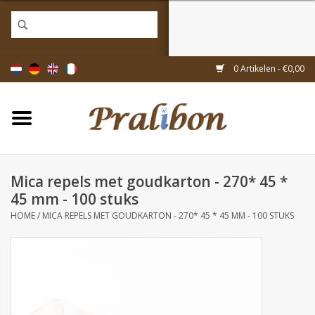
Home
0 Artikelen - €0,00
Doosjes
Tasjes & zakjes
Mica repels met goudkarton - 270* 45 *
Linten & decoratie
45 mm - 100 stuks
HOME
/
MICA REPELS MET GOUDKARTON - 270* 45 * 45 MM - 100 STUKS
Geschenkartikelen
Inpakmaterialen
Thema's