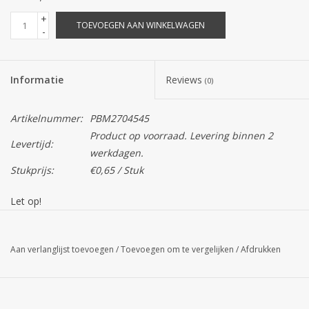
+
TOEVOEGEN AAN WINKELWAGEN
-
Informatie
Reviews
(0)
Artikelnummer:
PBM2704545
Product op voorraad. Levering binnen 2
Levertijd:
werkdagen.
Stukprijs:
€0,65 / Stuk
Let op!
De kleur van het product op uw scherm kan afwijken van de
daadwerkelijke kleur.
Aan verlanglijst toevoegen
/
Toevoegen om te vergelijken
/
Afdrukken