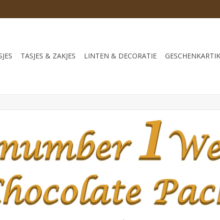
JES
TASJES & ZAKJES
LINTEN & DECORATIE
GESCHENKARTI