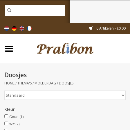
Home
0 Artikelen - €0,00
Doosjes
Tasjes & zakjes
Doosjes
Linten & decoratie
HOME
/
THEMA'S
/
MOEDERDAG
/
DOOSJES
Geschenkartikelen
Kleur
Inpakmaterialen
Goud
(1)
Wit
(2)
Thema's