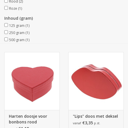
Rood
(2)
Roze
(1)
Collecties
Inhoud (gram)
125 gram
(1)
250 gram
(1)
500 gram
(1)
Harten doosje voor
"Lips" doos met deksel
bonbons rood
€3,35
vanaf
p.st.