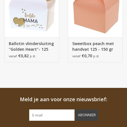
Ballotin vlindersluiting
Sweetbox peach met
"Golden Heart"- 125
handvat 125 - 150 gr
gram
€0,82
€0,70
vanaf
p.st.
vanaf
p.st.
Meld je aan voor onze nieuwsbrief:
ABONNEER