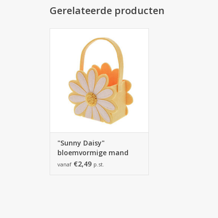
Gerelateerde producten
145*70*190mm - 8 stuks
TOEVOEGEN AAN WINKELWAGEN
"Sunny Daisy"
bloemvormige mand
€2,49
vanaf
p.st.