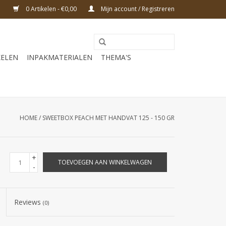
0 Artikelen - €0,00
Mijn account / Registreren
KELEN
INPAKMATERIALEN
THEMA'S
HOME
/
SWEETBOX PEACH MET HANDVAT 125 - 150 GR
+
TOEVOEGEN AAN WINKELWAGEN
-
Reviews
(0)