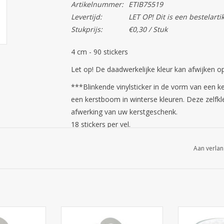
Artikelnummer:
ETIB75519
Levertijd:
LET OP! Dit is een bestelarti
Stukprijs:
€0,30 / Stuk
4 cm - 90 stickers
Let op! De daadwerkelijke kleur kan afwijken o
***Blinkende vinylsticker in de vorm van een k
een kerstboom in winterse kleuren. Deze zelfkl
afwerking van uw kerstgeschenk.
18 stickers per vel.
Perfect voor de winter en het eindejaar!***
Aan verlan
De sticker heeft een afmeting van 5,49 cm x h 
 - 24 stuks
125-150 gr
125*99*10
76*60*84mm