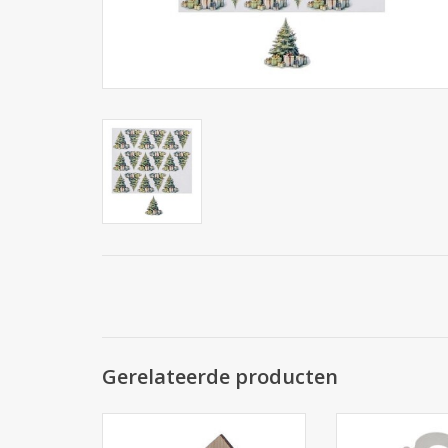
Gerelateerde producten
125*83*135mm - 2 stuks
160*140*170mm