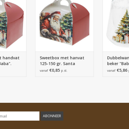
 WINKELWAGEN
TOEVOEGEN A
48 stuks
TOEVOEGEN AAN WINKELWAGEN
t handvat
Sweetbox met hanvat
Dubbelwan
Baba".
125-150 gr. Santa
beker "Ba
"Baba"
met snee
€0,85
€5,86
vanaf
p.st.
vanaf
ABONNEER