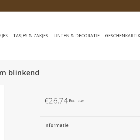
JES
TASJES & ZAKJES
LINTEN & DECORATIE
GESCHENKARTI
om blinkend
€26,74
Excl. btw
Informatie