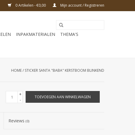
0 Artikelen - €0,00
Mijn account / Registreren
KELEN
INPAKMATERIALEN
THEMA'S
HOME
/
STICKER SANTA "BABA" KERSTBOOM BLINKEND
+
TOEVOEGEN AAN WINKELWAGEN
-
Reviews
(0)