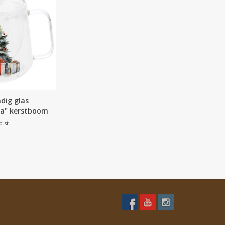
AN WINKELWAGEN
dig glas
ba" kerstboom
uw
p.st.