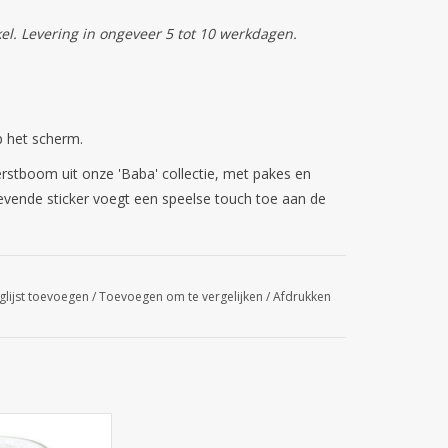
kel. Levering in ongeveer 5 tot 10 werkdagen.
p het scherm.
erstboom uit onze 'Baba' collectie, met pakes en
evende sticker voegt een speelse touch toe aan de
glijst toevoegen
/
Toevoegen om te vergelijken
/
Afdrukken
6,06 cm.
3mm - 12 stuks