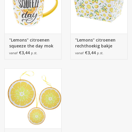
kinderfeestjes en sprankelende tafelmomenten.
Een gesloten servet meet 16,5 cm x 16,5 cm, type lunch servet
en draagt het label FSC mix.
"Lemons" citroenen
"Lemons" citroenen
squeeze the day mok
rechthoekig bakje
€3,44
€3,44
vanaf
p.st.
vanaf
p.st.