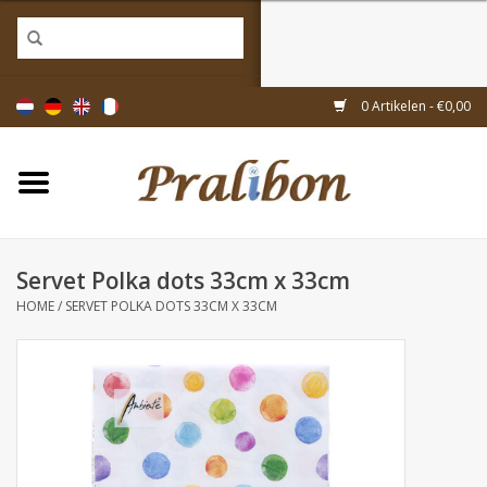
Home
0 Artikelen - €0,00
Doosjes
Tasjes & zakjes
Servet Polka dots 33cm x 33cm
Linten & decoratie
HOME
/
SERVET POLKA DOTS 33CM X 33CM
Geschenkartikelen
Inpakmaterialen
Thema's