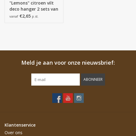
"Lemons" citroen vilt
deco hanger 2 sets van
3 stuks
€2,65
vanaf
p.st.
Meld je aan voor onze nieuwsbrief:
ABONNEER
Klantenservice
Over ons