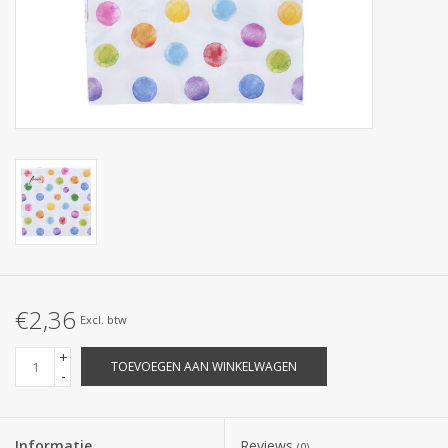
Collecties
€2,36
Excl. btw
+
TOEVOEGEN AAN WINKELWAGEN
-
Informatie
Reviews
(0)