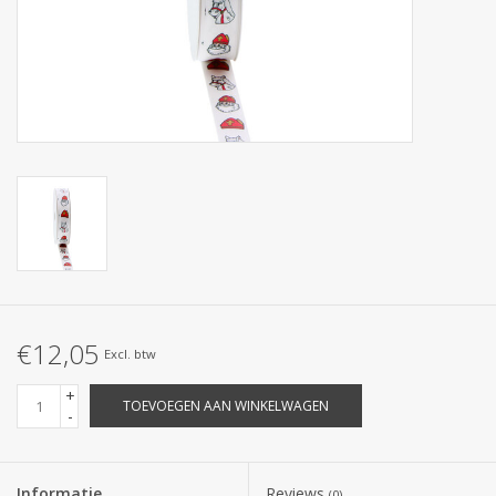
Collecties
€12,05
Excl. btw
+
TOEVOEGEN AAN WINKELWAGEN
-
Informatie
Reviews
(0)