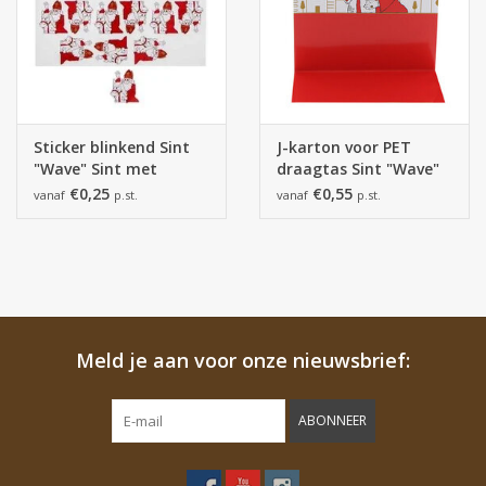
Sticker blinkend Sint
J-karton voor PET
"Wave" Sint met
draagtas Sint "Wave"
paard.
met paard.
€0,25
€0,55
vanaf
p.st.
vanaf
p.st.
Meld je aan voor onze nieuwsbrief:
ABONNEER