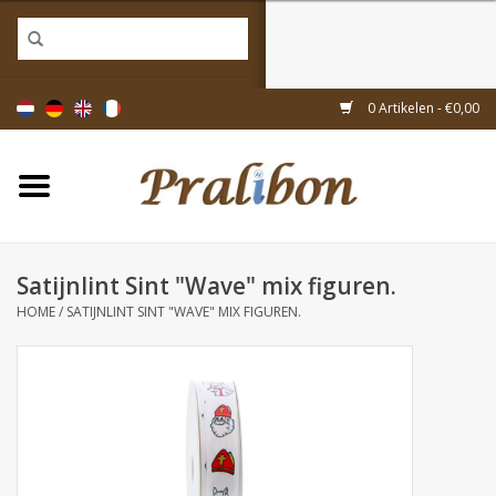
Home
0 Artikelen - €0,00
Doosjes
Tasjes & zakjes
Satijnlint Sint "Wave" mix figuren.
Linten & decoratie
HOME
/
SATIJNLINT SINT "WAVE" MIX FIGUREN.
Geschenkartikelen
Inpakmaterialen
Thema's