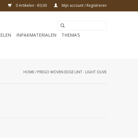
0 Artikelen - €0,00
Mijn account / Registreren
KELEN
INPAKMATERIALEN
THEMA'S
HOME
/
PREGO WOVEN EDGE LINT - LIGHT OLIVE