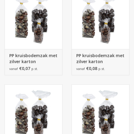
PP kruisbodemzak met
PP kruisbodemzak met
zilver karton
zilver karton
90x160mm
100x220mm
€0,07
€0,08
vanaf
p.st.
vanaf
p.st.