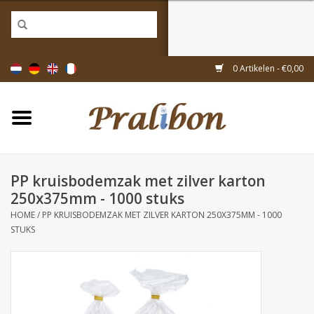
Home
0 Artikelen - €0,00
Doosjes
Tasjes & zakjes
PP kruisbodemzak met zilver karton
Linten & decoratie
250x375mm - 1000 stuks
HOME
/
PP KRUISBODEMZAK MET ZILVER KARTON 250X375MM - 1000
Geschenkartikelen
STUKS
Inpakmaterialen
Thema's