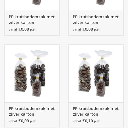
PP kruisbodemzak met
PP kruisbodemzak met
zilver karton
zilver karton
100x180mm
120x275mm
€0,08
€0,08
vanaf
p.st.
vanaf
p.st.
PP kruisbodemzak met
PP kruisbodemzak met
zilver karton
zilver karton
140x305mm
170x320mm
€0,09
€0,10
vanaf
p.st.
vanaf
p.st.