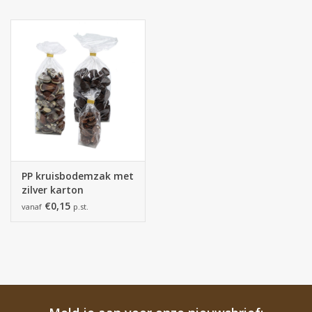
PP kruisbodemzak met
zilver karton
210x385mm
€0,15
vanaf
p.st.