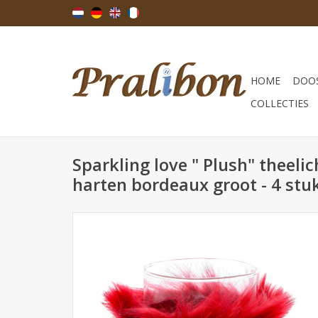
HOME
DOOS
COLLECTIES
Sparkling love " Plush" theeli
harten bordeaux groot - 4 stu