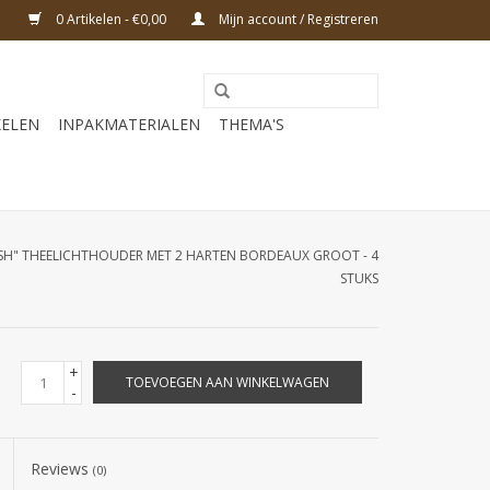
0 Artikelen - €0,00
Mijn account / Registreren
KELEN
INPAKMATERIALEN
THEMA'S
USH" THEELICHTHOUDER MET 2 HARTEN BORDEAUX GROOT - 4
STUKS
+
TOEVOEGEN AAN WINKELWAGEN
-
Reviews
(0)