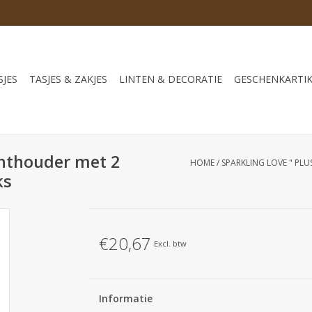
JES
TASJES & ZAKJES
LINTEN & DECORATIE
GESCHENKARTI
chthouder met 2
HOME
/
SPARKLING LOVE " PL
ks
€20,67
Excl. btw
Informatie