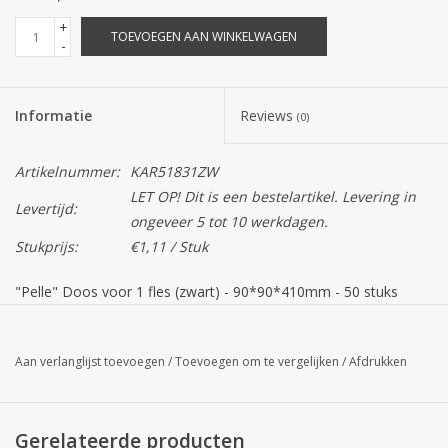
+
TOEVOEGEN AAN WINKELWAGEN
-
Informatie
Reviews
(0)
Artikelnummer:
KAR51831ZW
LET OP! Dit is een bestelartikel. Levering in
Levertijd:
ongeveer 5 tot 10 werkdagen.
Stukprijs:
€1,11 / Stuk
"Pelle" Doos voor 1 fles (zwart) - 90*90*410mm - 50 stuks
Let op!
De kleur van het product op uw scherm kan afwijken van
de daadwerkelijke kleur.
Aan verlanglijst toevoegen
/
Toevoegen om te vergelijken
/
Afdrukken
Gerelateerde producten