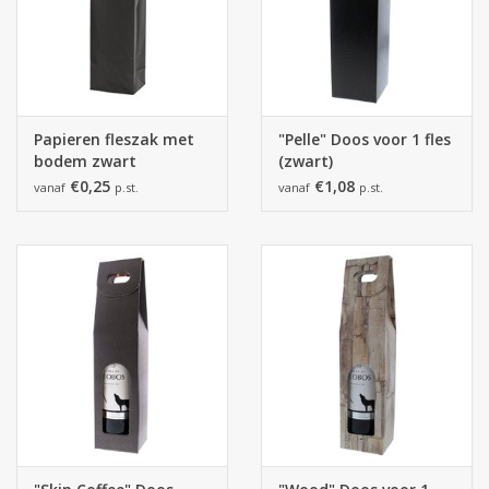
Papieren fleszak met
"Pelle" Doos voor 1 fles
bodem zwart
(zwart)
€0,25
€1,08
vanaf
p.st.
vanaf
p.st.