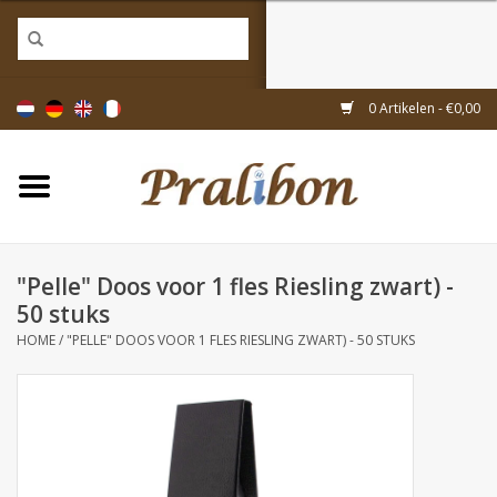
Home
0 Artikelen - €0,00
Doosjes
Tasjes & zakjes
"Pelle" Doos voor 1 fles Riesling zwart) -
Linten & decoratie
50 stuks
HOME
/
"PELLE" DOOS VOOR 1 FLES RIESLING ZWART) - 50 STUKS
Geschenkartikelen
Inpakmaterialen
Thema's