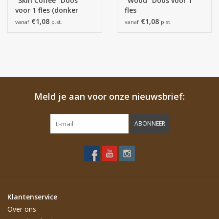
"Skin Coffee" Doos
"Wood" Doos voor 1
voor 1 fles (donker
fles
grijs)
€1,08
€1,08
vanaf
p.st.
vanaf
p.st.
Meld je aan voor onze nieuwsbrief:
ABONNEER
Klantenservice
Over ons