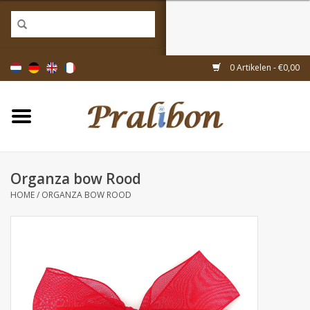
Home
0 Artikelen - €0,00
Doosjes
Tasjes & zakjes
Organza bow Rood
Linten & decoratie
HOME
/
ORGANZA BOW ROOD
Geschenkartikelen
Inpakmaterialen
Thema's