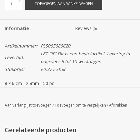
+
TOEVOEGEN AAN WINKELWAGEN
-
Informatie
Reviews
(0)
Artikelnummer:
PL5065080620
LET OP! Dit is een bestelartikel. Levering in
Levertijd:
ongeveer 5 tot 10 werkdagen.
Stukprijs:
€0,37 / Stuk
8 x 6 cm - 25mm - 50 pc
Let op! De daadwerkelijke kleur kan afwijken op het scherm.
Aan verlanglijst toevoegen
/
Toevoegen om te vergelijken
/
Afdrukken
Gerelateerde producten