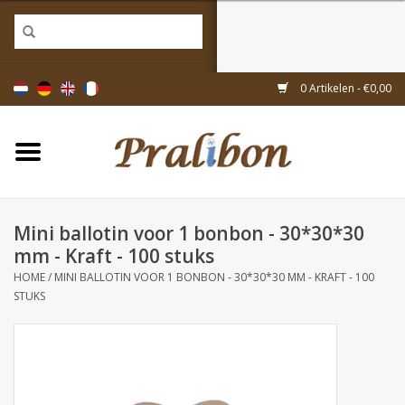
Home
0 Artikelen - €0,00
Doosjes
Tasjes & zakjes
Mini ballotin voor 1 bonbon - 30*30*30
Linten & decoratie
mm - Kraft - 100 stuks
HOME
/
MINI BALLOTIN VOOR 1 BONBON - 30*30*30 MM - KRAFT - 100
Geschenkartikelen
STUKS
Inpakmaterialen
Thema's