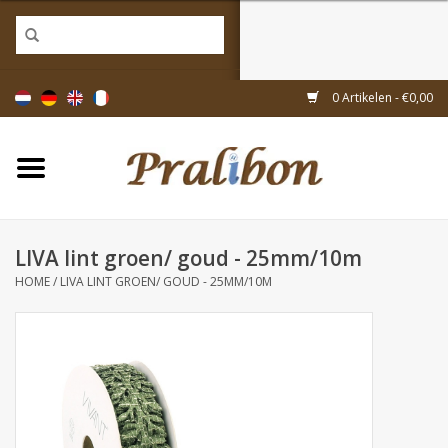
Home
0 Artikelen - €0,00
Doosjes
Tasjes & zakjes
LIVA lint groen/ goud - 25mm/10m
Linten & decoratie
HOME
/
LIVA LINT GROEN/ GOUD - 25MM/10M
Geschenkartikelen
Inpakmaterialen
Thema's