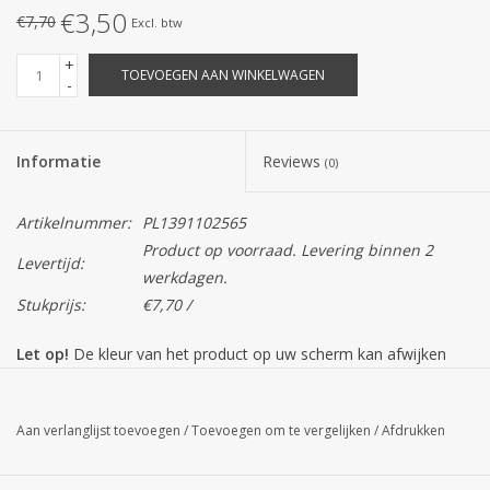
€3,50
€7,70
Excl. btw
+
TOEVOEGEN AAN WINKELWAGEN
-
Informatie
Reviews
(0)
Artikelnummer:
PL1391102565
Product op voorraad. Levering binnen 2
Levertijd:
werkdagen.
Stukprijs:
€7,70 /
Let op!
De kleur van het product op uw scherm kan afwijken
van de daadwerkelijke kleur.
Aan verlanglijst toevoegen
/
Toevoegen om te vergelijken
/
Afdrukken
Dit artikel is een seizoensproduct dus op=op. In voorkomend
geval krijgt u van ons bericht en krijgt u een alternatief