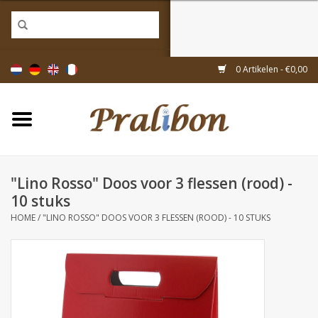
Home
0 Artikelen - €0,00
Doosjes
Tasjes & zakjes
"Lino Rosso" Doos voor 3 flessen (rood) -
Linten & decoratie
10 stuks
HOME
/
"LINO ROSSO" DOOS VOOR 3 FLESSEN (ROOD) - 10 STUKS
Geschenkartikelen
Inpakmaterialen
Thema's