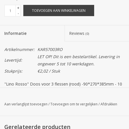
+
TOEVOEGEN AAN WINKELWAGEN
-
Informatie
Reviews
(0)
Artikelnummer:
KAR57003RO
LET OP! Dit is een bestelartikel. Levering in
Levertijd:
ongeveer 5 tot 10 werkdagen.
Stukprijs:
€2,02 / Stuk
"Lino Rosso" Doos voor 3 flessen (rood) -90*270*385mm - 10
stuks
Let op!
De kleur van het product op uw scherm kan afwijken
Aan verlanglijst toevoegen
/
Toevoegen om te vergelijken
/
Afdrukken
van de daadwerkelijke kleur.
Gerelateerde producten