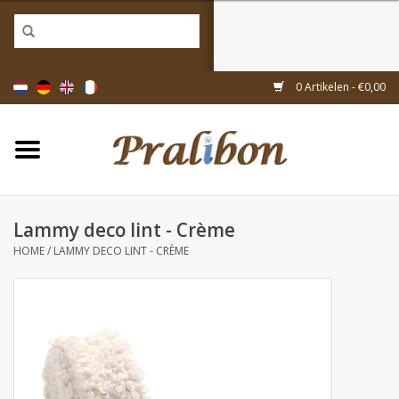
Home
0 Artikelen - €0,00
Doosjes
Tasjes & zakjes
Lammy deco lint - Crème
Linten & decoratie
HOME
/
LAMMY DECO LINT - CRÈME
Geschenkartikelen
Inpakmaterialen
Thema's