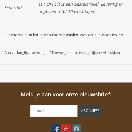
LET OP! Dit is een bestelartikel. Levering in
Levertijd:
ongeveer 5 tot 10 werkdagen.
Dit mooie Gigi lint is een mooi basislint wat op alle doosjes en
zakjes en andere verpakkingen past.
Aan verlanglijst toevoegen
/
Toevoegen om te vergelijken
/
Afdrukken
Alle linten zijn per rol van 20 meter te bestellen.
Let op!
De kleur van het product op uw scherm kan afwijken van de
daadwerkelijke kleur.
Meld je aan voor onze nieuwsbrief:
ABONNEER