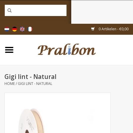
Home
0 Artikelen - €0,00
Doosjes
Tasjes & zakjes
Gigi lint - Natural
Linten & decoratie
HOME
/
GIGI LINT - NATURAL
Geschenkartikelen
Inpakmaterialen
Thema's