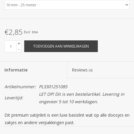
€2,85
Excl. btw
+
TOEVOEGEN AAN WINKELWAGEN
-
Informatie
Reviews
(0)
Artikelnummer:
PL3301251085
LET OP! Dit is een bestelartikel. Levering in
Levertijd:
ongeveer 5 tot 10 werkdagen.
Dit premium satijnlint is een luxe basislint wat op alle doosjes en
zakjes en andere verpakkingen past.
Let op! De kleur van het lint op uw scherm kan afwijken van de