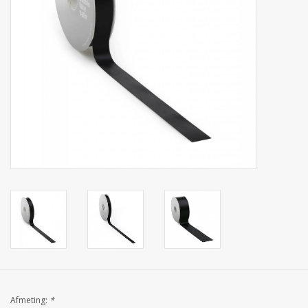
Collecties
Afmeting:
*