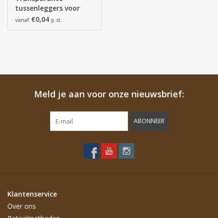
tussenleggers voor
Cubebox
€0,04
vanaf
p.st.
Meld je aan voor onze nieuwsbrief:
ABONNEER
Klantenservice
Over ons