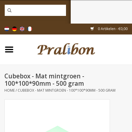
Home
0 Artikelen - €0,00
Doosjes
Tasjes & zakjes
Cubebox - Mat mintgroen -
Linten & decoratie
100*100*90mm - 500 gram
HOME
/
CUBEBOX - MAT MINTGROEN - 100*100*90MM - 500 GRAM
Geschenkartikelen
Inpakmaterialen
Thema's