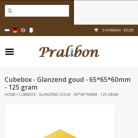
Home
0 Artikelen - €0,00
Doosjes
Tasjes & zakjes
Cubebox - Glanzend goud - 65*65*60mm
Linten & decoratie
- 125 gram
HOME
/
CUBEBOX - GLANZEND GOUD - 65*65*60MM - 125 GRAM
Geschenkartikelen
Inpakmaterialen
Thema's