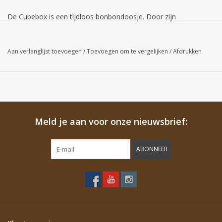
De Cubebox is een tijdloos bonbondoosje. Door zijn
eenvoudige kubus vormige design maakt dit doosje het ideale
geschenkdoosje.
Aan verlanglijst toevoegen
/
Toevoegen om te vergelijken
/
Afdrukken
De Cubeboxen worden plano geleverd en bestaan uit 2
onderdelen; een bodem en een deksel.
Mocht u de doosjes opgezet willen hebben (bodem en/of
deksel) is dat ook mogelijk, vraag ons naar de mogelijkheden,
Meld je aan voor onze nieuwsbrief:
levertijden en prijzen.
ABONNEER
Let op!
De kleur van het product op uw scherm kan afwijken
van de daadwerkelijke kleur.