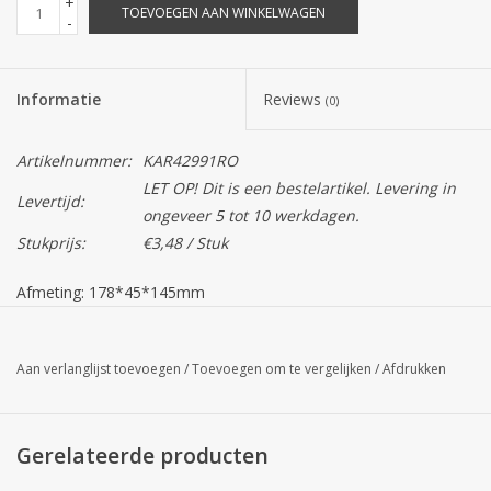
+
TOEVOEGEN AAN WINKELWAGEN
-
Informatie
Reviews
(0)
Artikelnummer:
KAR42991RO
LET OP! Dit is een bestelartikel. Levering in
Levertijd:
ongeveer 5 tot 10 werkdagen.
Stukprijs:
€3,48 / Stuk
Afmeting: 178*45*145mm
Let op!
De kleur van het product op uw scherm kan afwijken
van de daadwerkelijke kleur.
Aan verlanglijst toevoegen
/
Toevoegen om te vergelijken
/
Afdrukken
*Boek met rode kaft en het venster is afgewerkt met een
gouden bies, binnenkant in goud. Dit leuke doosje in de vorm
van een boek kan gevuld worden met heel veel leuks. Zeer
Gerelateerde producten
geschikt voor een leuke verpakking in het Sinterklaas thema.