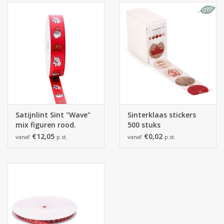
**Tevens is dit product een seizoensproduct, dus op=op. In
voorkomend geval nemen wij contact met u op voor een
alternatief.
Satijnlint Sint "Wave"
Sinterklaas stickers
mix figuren rood.
500 stuks
€12,05
€0,02
vanaf
p.st.
vanaf
p.st.