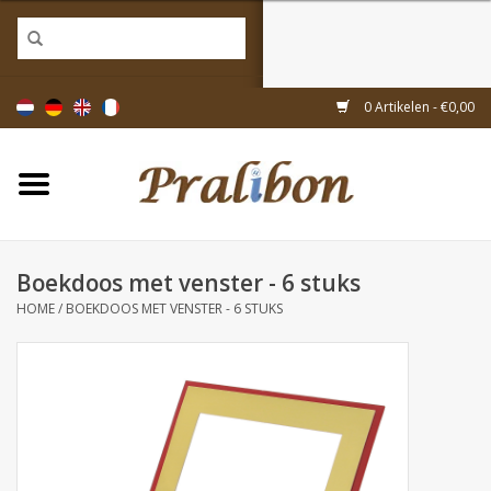
Home
0 Artikelen - €0,00
Doosjes
Tasjes & zakjes
Boekdoos met venster - 6 stuks
Linten & decoratie
HOME
/
BOEKDOOS MET VENSTER - 6 STUKS
Geschenkartikelen
Inpakmaterialen
Thema's