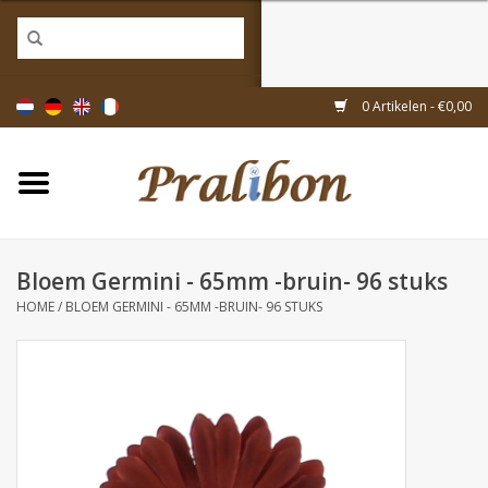
Home
0 Artikelen - €0,00
Doosjes
Tasjes & zakjes
Bloem Germini - 65mm -bruin- 96 stuks
Linten & decoratie
HOME
/
BLOEM GERMINI - 65MM -BRUIN- 96 STUKS
Geschenkartikelen
Inpakmaterialen
Thema's