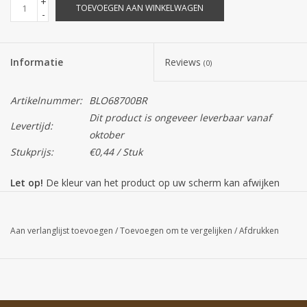
+
TOEVOEGEN AAN WINKELWAGEN
-
Informatie
Reviews
(0)
Artikelnummer:
BLO68700BR
Dit product is ongeveer leverbaar vanaf
Levertijd:
oktober
Stukprijs:
€0,44 / Stuk
Let op!
De kleur van het product op uw scherm kan afwijken
van de daadwerkelijke kleur.
Aan verlanglijst toevoegen
/
Toevoegen om te vergelijken
/
Afdrukken
Tevens is dit product een seizoensproduct, dus op=op. In
voorkomend geval nemen wij contact met u op voor een
alternatief.