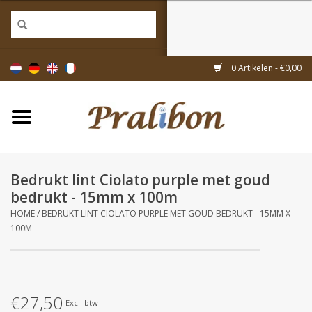
Home
0 Artikelen - €0,00
Doosjes
Tasjes & zakjes
Bedrukt lint Ciolato purple met goud
Linten & decoratie
bedrukt - 15mm x 100m
HOME
/
BEDRUKT LINT CIOLATO PURPLE MET GOUD BEDRUKT - 15MM X
Geschenkartikelen
100M
Inpakmaterialen
€27,50
Thema's
Excl. btw