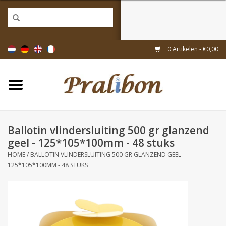
Home
0 Artikelen - €0,00
Doosjes
Tasjes & zakjes
Ballotin vlindersluiting 500 gr glanzend
Linten & decoratie
geel - 125*105*100mm - 48 stuks
HOME
/
BALLOTIN VLINDERSLUITING 500 GR GLANZEND GEEL -
Geschenkartikelen
125*105*100MM - 48 STUKS
Inpakmaterialen
Thema's