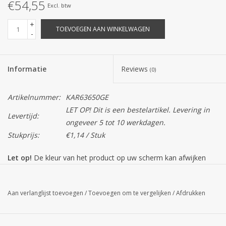
€54,55
Excl. btw
+
TOEVOEGEN AAN WINKELWAGEN
-
Informatie
Reviews
(0)
Artikelnummer:
KAR63650GE
LET OP! Dit is een bestelartikel. Levering in
Levertijd:
ongeveer 5 tot 10 werkdagen.
Stukprijs:
€1,14 / Stuk
Let op!
De kleur van het product op uw scherm kan afwijken
van de daadwerkelijke kleur.
Aan verlanglijst toevoegen
/
Toevoegen om te vergelijken
/
Afdrukken
Tevens is dit product een seizoensproduct, dus op=op. In
voorkomend geval nemen wij contact met u op voor een
alternatief.