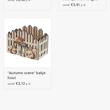
€3,41
vanaf
p.st.
"Autumn scene" bakje
hout
€3,12
vanaf
p.st.