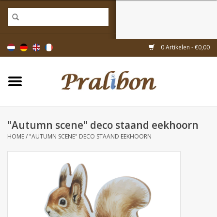
Home
0 Artikelen - €0,00
Doosjes
Tasjes & zakjes
"Autumn scene" deco staand eekhoorn
Linten & decoratie
HOME
/
"AUTUMN SCENE" DECO STAAND EEKHOORN
Geschenkartikelen
Inpakmaterialen
Thema's