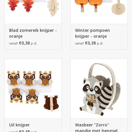
Blad zomereik knijper -
Winter pompoen
oranje
knijper - oranje
€0,38
€0,38
vanaf
p.st.
vanaf
p.st.
Uil knijper
Wasbeer "Zorro"
mandje met hengsel
€0,48
vanaf
p.st.