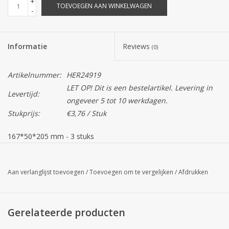
+
TOEVOEGEN AAN WINKELWAGEN
-
Informatie
Reviews
(0)
Artikelnummer:
HER24919
LET OP! Dit is een bestelartikel. Levering in
Levertijd:
ongeveer 5 tot 10 werkdagen.
Stukprijs:
€3,76 / Stuk
167*50*205 mm - 3 stuks
Let op!
De kleur van het product op uw scherm kan afwijken
van de daadwerkelijke kleur.
Aan verlanglijst toevoegen
/
Toevoegen om te vergelijken
/
Afdrukken
Dit artikel is een seizoensproduct dus op=op. In voorkomend
geval krijgt u van ons bericht en krijgt u een alternatief
Gerelateerde producten
aangeboden.