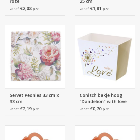
roze
25 cm
€2,08
€1,81
vanaf
p.st.
vanaf
p.st.
Servet Peonies 33 cm x
Conisch bakje hoog
33 cm
"Dandelion" with love
€2,19
€0,70
vanaf
p.st.
vanaf
p.st.