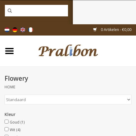
Home
0 Artikelen - €0,00
Doosjes
Tasjes & zakjes
Flowery
Linten & decoratie
HOME
Geschenkartikelen
Kleur
Inpakmaterialen
Goud
(1)
Wit
(4)
Thema's