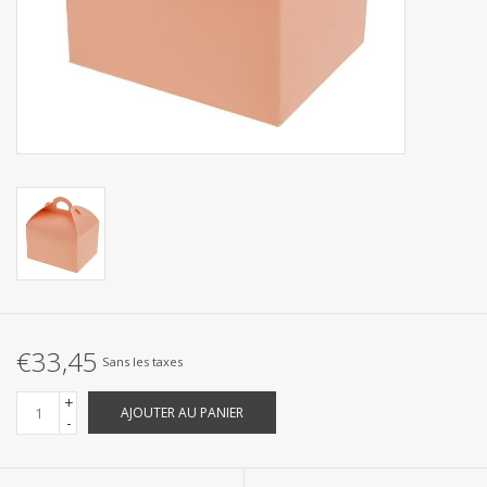
Collections
€33,45
Sans les taxes
+
AJOUTER AU PANIER
-