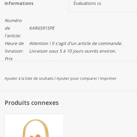
Informations
Évaluations
(0)
Numéro
de
KAR65915PE
l'article:
Heure de
Attention ! Il s'agit d'un article de commande.
livraison:
Livraison sous 5 à 10 jours ouvrés environ.
Prix
€0,70 / Article
unitaire:
Ajouter à la liste de souhaits
/
Ajouter pour comparer
/
Imprimer
76*84*60 mm - 48 pièces
Attention!
La couleur du produit sur votre écran peut différer
de la couleur réelle.
Produits connexes