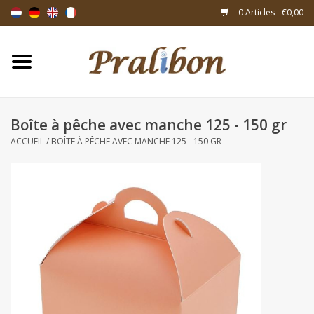
0 Articles - €0,00
Accueil
Boîtes
Boîte à pêche avec manche 125 - 150 gr
ACCUEIL
/
BOÎTE À PÊCHE AVEC MANCHE 125 - 150 GR
Sacs & sachets
Rubans & décoration
Articles-cadeaux
Matériel d'emballage
Thèmes