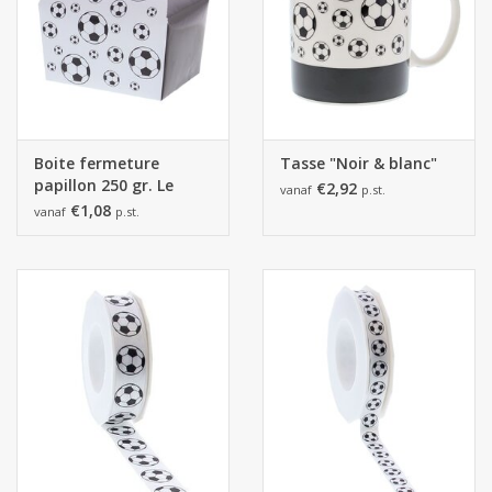
Boite fermeture
Tasse "Noir & blanc"
papillon 250 gr. Le
€2,92
vanaf
p.st.
foot "noir et blanc"
€1,08
vanaf
p.st.