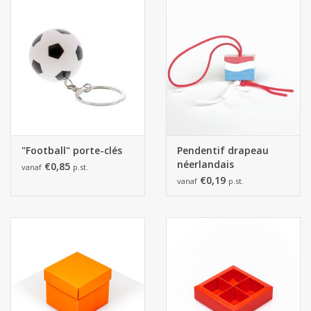
"Football" porte-clés
Pendentif drapeau
néerlandais
€0,85
vanaf
p.st.
€0,19
vanaf
p.st.