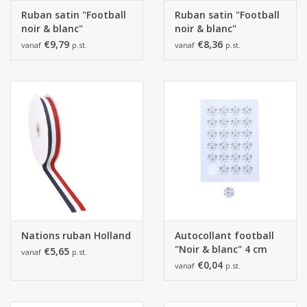
Ruban satin "Football
Ruban satin "Football
noir & blanc"
noir & blanc"
€9,79
€8,36
vanaf
p.st.
vanaf
p.st.
Nations ruban Holland
Autocollant football
"Noir & blanc" 4 cm
€5,65
vanaf
p.st.
€0,04
vanaf
p.st.