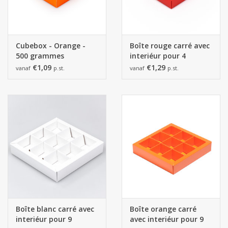
Cubebox - Orange -
Boîte rouge carré avec
500 grammes
interiéur pour 4
pralines
€1,09
€1,29
vanaf
p.st.
vanaf
p.st.
Boîte blanc carré avec
Boîte orange carré
interiéur pour 9
avec interiéur pour 9