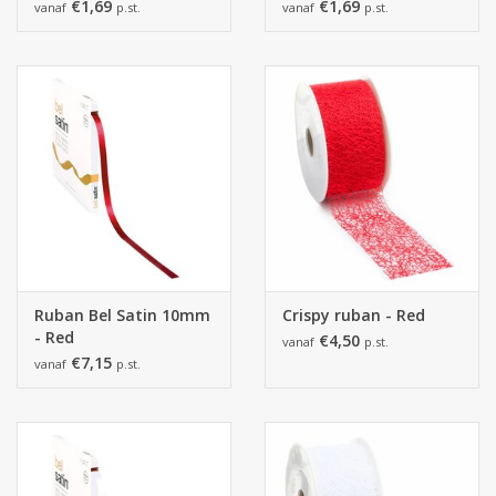
pralines
pralines
€1,69
€1,69
vanaf
p.st.
vanaf
p.st.
Ruban Bel Satin 10mm
Crispy ruban - Red
- Red
€4,50
vanaf
p.st.
€7,15
vanaf
p.st.