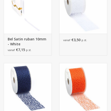
Bel Satin ruban 10mm
€3,50
vanaf
p.st.
- White
€7,15
vanaf
p.st.