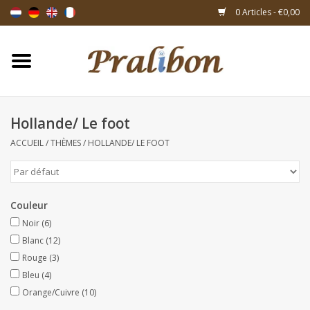
0 Articles - €0,00
Accueil
Boîtes
Hollande/ Le foot
ACCUEIL
/
THÈMES
/
HOLLANDE/ LE FOOT
Sacs & sachets
Rubans & décoration
Couleur
Articles-cadeaux
Noir
(6)
Blanc
(12)
Rouge
(3)
Matériel d'emballage
Bleu
(4)
Orange/Cuivre
(10)
Thèmes