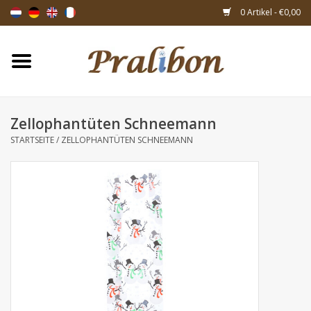
0 Artikel - €0,00
Startseite
Schachteln
Zellophantüten Schneemann
STARTSEITE
/
ZELLOPHANTÜTEN SCHNEEMANN
Taschen & Beuteln
Bänder & Dekoration
Geschenksartikeln
Verpackungsmaterialien
Themen