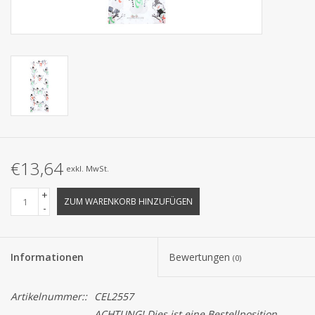
Kollektionen
€13,64
exkl. MwSt.
+
ZUM WARENKORB HINZUFÜGEN
-
Informationen
Bewertungen
(0)
Artikelnummer::
CEL2557
ACHTUNG! Dies ist eine Bestellposition.