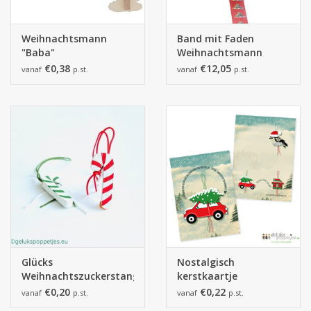
Weihnachtsmann
Band mit Faden
"Baba"
Weihnachtsmann
Weihnachtsbaumclip
"Baba"
€0,38
€12,05
vanaf
p.st.
vanaf
p.st.
Glücks
Nostalgisch
Weihnachtszuckerstange
kerstkaartje
€0,20
€0,22
vanaf
p.st.
vanaf
p.st.