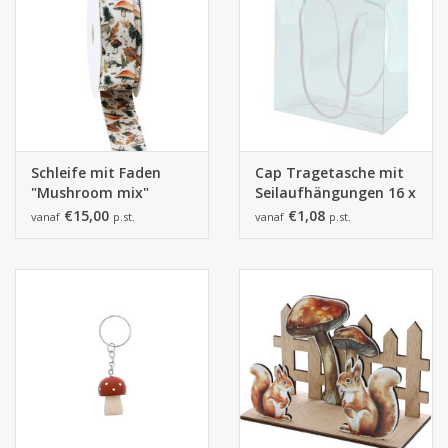
Schleife mit Faden
Cap Tragetasche mit
"Mushroom mix"
Seilaufhängungen 16 x
8 cm
€15,00
€1,08
vanaf
p.st.
vanaf
p.st.