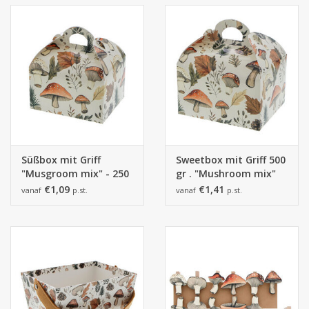
Süßbox mit Griff
Sweetbox mit Griff 500
"Musgroom mix" - 250
gr . "Mushroom mix"
gr.
€1,09
€1,41
vanaf
p.st.
vanaf
p.st.