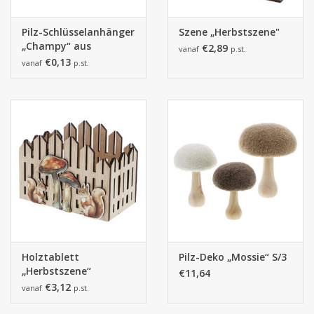
Pilz-Schlüsselanhänger
Szene „Herbstszene"
„Champy“ aus
€2,89
vanaf
p.st.
Terrakotta
€0,13
vanaf
p.st.
Holztablett
Pilz-Deko „Mossie“ S/3
„Herbstszene“
€11,64
€3,12
vanaf
p.st.