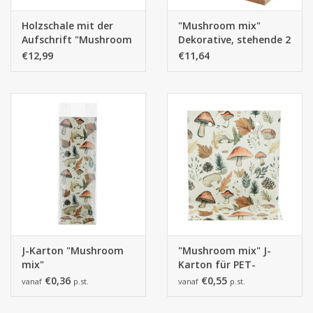
Holzschale mit der
"Mushroom mix"
Aufschrift "Mushroom
Dekorative, stehende 2
mix"
Pilze
€12,99
€11,64
J-Karton "Mushroom
"Mushroom mix" J-
mix"
Karton für PET-
Tragetasche
€0,36
€0,55
vanaf
p.st.
vanaf
p.st.
(CEL45314)