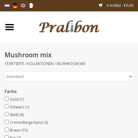
0 Artikel - €0,00
Startseite
Schachteln
Mushroom mix
STARTSEITE
/
KOLLEKTIONEN
/
MUSHROOM MIX
Taschen & Beuteln
Bänder & Dekoration
Farbe
Geschenksartikeln
Gold
(1)
Schwarz
(1)
Weiß
(8)
Verpackungsmaterialien
Creme/Beige/Sand
(3)
Braun
(15)
Themen
Rot
(2)