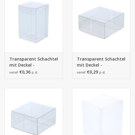
Transparent Schachtel
Transparent Schachtel
mit Deckel -
mit Deckel -
50*50*80mm
53*50*27mm
€0,36
€0,29
vanaf
p.st.
vanaf
p.st.