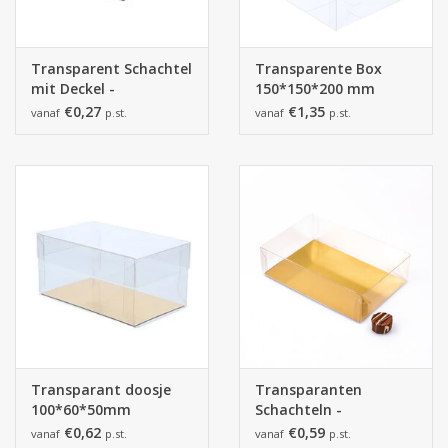
Transparent Schachtel
Transparente Box
mit Deckel -
150*150*200 mm
60*60*30mm
€0,27
€1,35
vanaf
p.st.
vanaf
p.st.
Transparant doosje
Transparanten
100*60*50mm
Schachteln -
160*90*50mm - 100
€0,62
€0,59
vanaf
p.st.
vanaf
p.st.