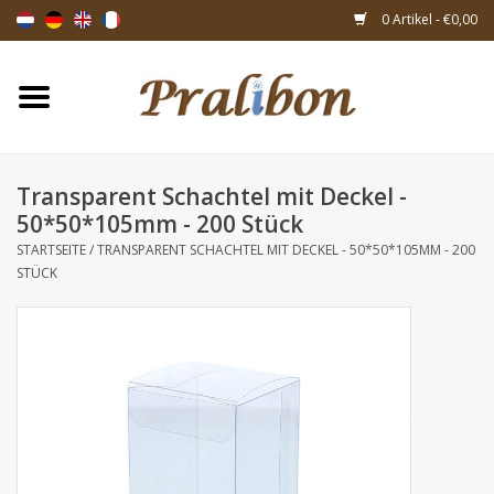
0 Artikel - €0,00
Startseite
Schachteln
Transparent Schachtel mit Deckel -
50*50*105mm - 200 Stück
Taschen & Beuteln
STARTSEITE
/
TRANSPARENT SCHACHTEL MIT DECKEL - 50*50*105MM - 200
STÜCK
Bänder & Dekoration
Geschenksartikeln
Verpackungsmaterialien
Themen