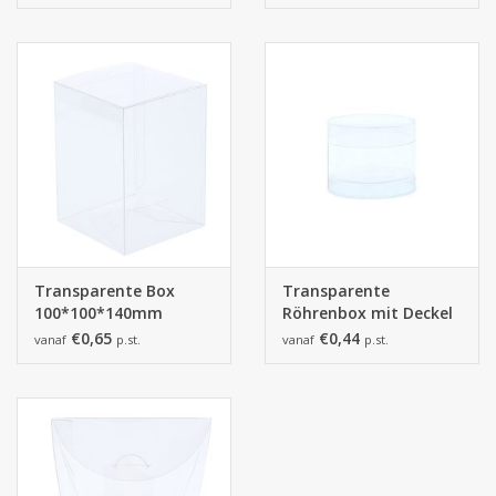
Stück
Transparente Box
Transparente
100*100*140mm
Röhrenbox mit Deckel
- 100 Stück
€0,65
€0,44
vanaf
p.st.
vanaf
p.st.