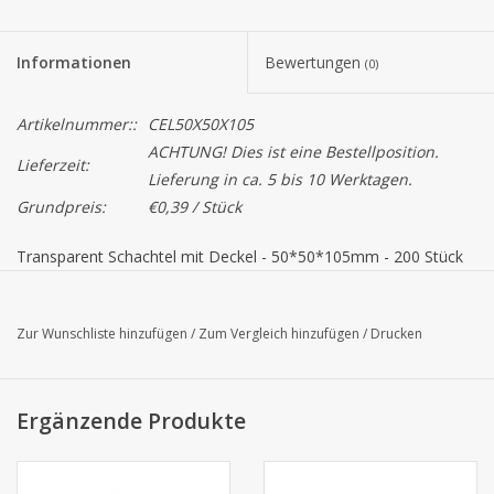
Informationen
Bewertungen
(0)
Artikelnummer::
CEL50X50X105
ACHTUNG! Dies ist eine Bestellposition.
Lieferzeit:
Lieferung in ca. 5 bis 10 Werktagen.
Grundpreis:
€0,39 / Stück
Transparent Schachtel mit Deckel - 50*50*105mm - 200 Stück
Dieses Produkt ist auch in einer anderen Größe erhältlich.
Achtung!
Die Farbe von das Produkt auf dem Bildschirm können
Zur Wunschliste hinzufügen
/
Zum Vergleich hinzufügen
/
Drucken
von der tatsächlichen Farbe abweichen.
Ergänzende Produkte