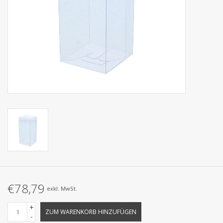
Kollektionen
€78,79
exkl. MwSt.
+
ZUM WARENKORB HINZUFÜGEN
-