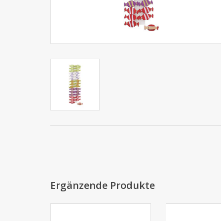
Ergänzende Produkte
Cubebox - Weiss
Cubebox - Glänze
Massen 125, 250,