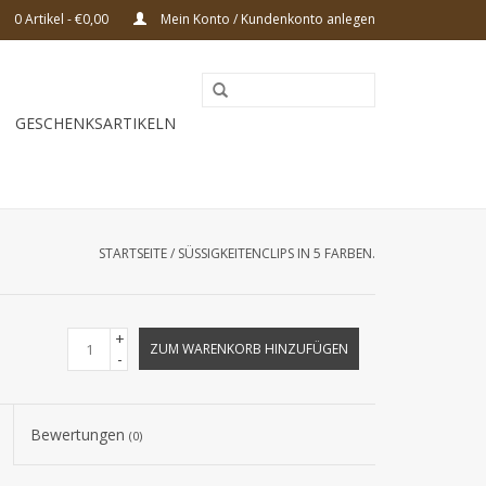
0 Artikel - €0,00
Mein Konto / Kundenkonto anlegen
GESCHENKSARTIKELN
STARTSEITE
/
SÜSSIGKEITENCLIPS IN 5 FARBEN.
+
ZUM WARENKORB HINZUFÜGEN
-
Bewertungen
(0)