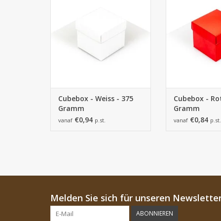
ZUM WARENKORB HINZUFÜGEN
750 G
ZUM WARENKORB
Cubebox - Weiss - 375
Cubebox - Rot
Gramm
Gramm
€0,94
€0,84
vanaf
p.st.
vanaf
p.st.
Melden Sie sich für unseren Newsletter
ABONNIEREN