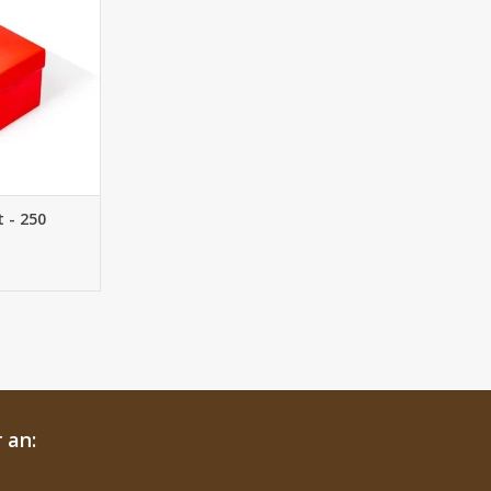
ramm
 HINZUFÜGEN
 - 250
 an: