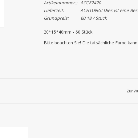
Artikelnummer::
ACC82420
Lieferzeit:
ACHTUNG! Dies ist eine Beste
Grundpreis:
€0,18 / Stück
20*15*40mm - 60 Stück
Bitte beachten Sie! Die tatsächliche Farbe kan
Zur Wu
nd Rot in die
 375, 500 und