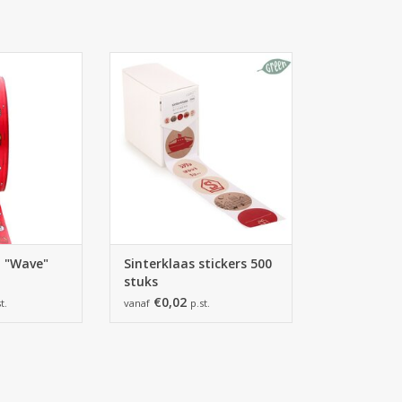
ve" mix figuren.
Sinterklaas stickers 500 stuks
 HINZUFÜGEN
ZUM WARENKORB HINZUFÜGEN
t "Wave"
Sinterklaas stickers 500
stuks
€0,02
t.
vanaf
p.st.