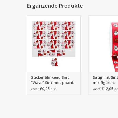
Ergänzende Produkte
Sticker blinkend Sint "Wave" Sint
Satijnlint Sint "Wa
met paard.
ZUM WARENKORB
ZUM WARENKORB HINZUFÜGEN
Sticker blinkend Sint
Satijnlint Sin
"Wave" Sint met paard.
mix figuren.
€0,25
€12,05
vanaf
p.st.
vanaf
p.s