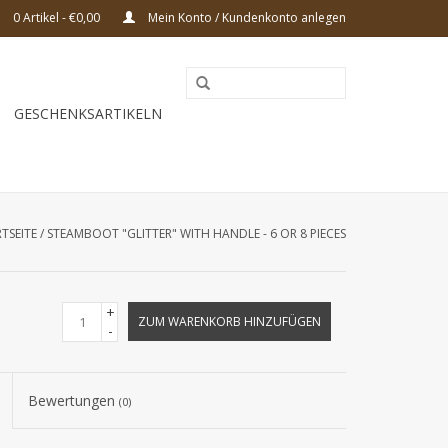
0 Artikel - €0,00
Mein Konto / Kundenkonto anlegen
GESCHENKSARTIKELN
TSEITE
/
STEAMBOOT "GLITTER" WITH HANDLE - 6 OR 8 PIECES
+
ZUM WARENKORB HINZUFÜGEN
-
Bewertungen
(0)