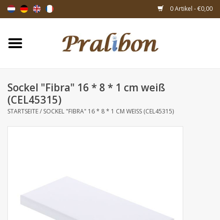
0 Artikel - €0,00
Startseite
Schachteln
Sockel "Fibra" 16 * 8 * 1 cm weiß
(CEL45315)
Taschen & Beuteln
STARTSEITE
/
SOCKEL "FIBRA" 16 * 8 * 1 CM WEISS (CEL45315)
Bänder & Dekoration
Geschenksartikeln
Verpackungsmaterialien
Themen