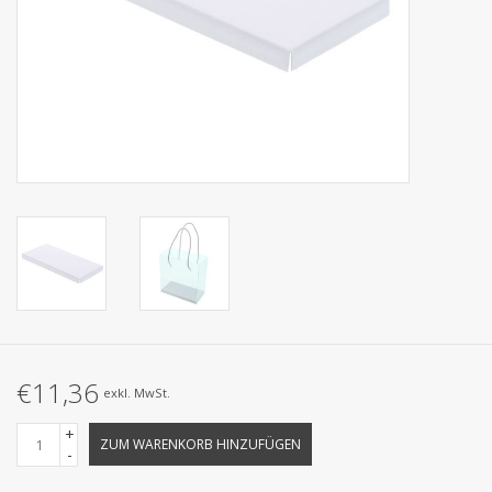
Kollektionen
€11,36
exkl. MwSt.
+
ZUM WARENKORB HINZUFÜGEN
-