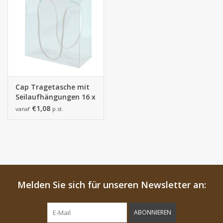
Cap Tragetasche mit
Seilaufhängungen 16 x
8 cm
€1,08
vanaf
p.st.
Melden Sie sich für unseren Newsletter an:
ABONNIEREN