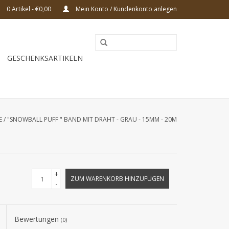
0 Artikel - €0,00
Mein Konto / Kundenkonto anlegen
GESCHENKSARTIKELN
E
/
"SNOWBALL PUFF " BAND MIT DRAHT - GRAU - 15MM - 20M
+
ZUM WARENKORB HINZUFÜGEN
-
Bewertungen
(0)