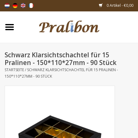
0 Artikel - €0,00
Startseite
Schachteln
Schwarz Klarsichtschachtel für 15
Pralinen - 150*110*27mm - 90 Stück
Taschen & Beuteln
STARTSEITE
/
SCHWARZ KLARSICHTSCHACHTEL FÜR 15 PRALINEN -
150*110*27MM - 90 STÜCK
Bänder & Dekoration
Geschenksartikeln
Verpackungsmaterialien
Themen