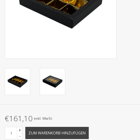
Kollektionen
€161,10
exkl. MwSt.
+
ZUM WARENKORB HINZUFÜGEN
-