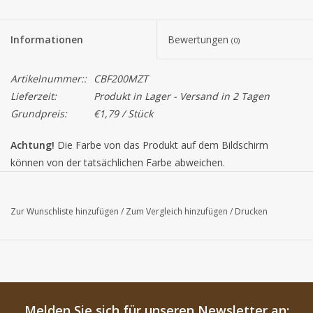
Informationen
Bewertungen
(0)
Artikelnummer::
CBF200MZT
Lieferzeit:
Produkt in Lager - Versand in 2 Tagen
Grundpreis:
€1,79 / Stück
Achtung!
Die Farbe von das Produkt auf dem Bildschirm
können von der tatsächlichen Farbe abweichen.
Die massen sind innenmassen. Platzen für die Pralinen sind circa
Zur Wunschliste hinzufügen
/
Zum Vergleich hinzufügen
/
Drucken
35*35mm.
Schachteln wirden fertig montiert geliefert.
Melden Sie sich für unseren Newsletter an: