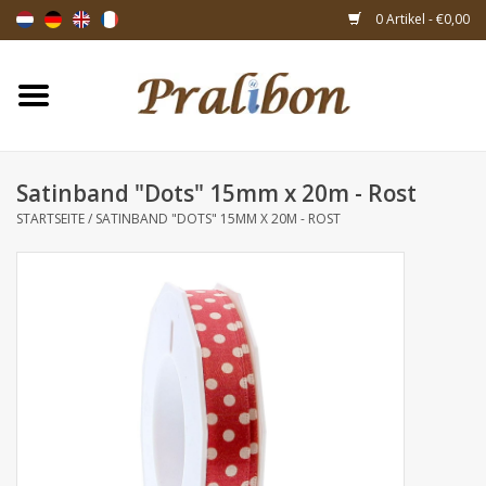
0 Artikel - €0,00
Startseite
Schachteln
Satinband "Dots" 15mm x 20m - Rost
STARTSEITE
/
SATINBAND "DOTS" 15MM X 20M - ROST
Taschen & Beuteln
Bänder & Dekoration
Geschenksartikeln
Verpackungsmaterialien
Themen