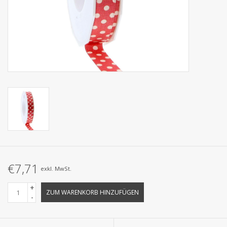
Kollektionen
€7,71
exkl. MwSt.
+
ZUM WARENKORB HINZUFÜGEN
-