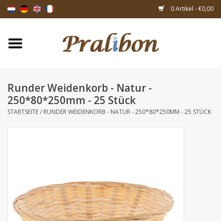
0 Artikel - €0,00
Startseite
Schachteln
Runder Weidenkorb - Natur -
250*80*250mm - 25 Stück
Taschen & Beuteln
STARTSEITE
/
RUNDER WEIDENKORB - NATUR - 250*80*250MM - 25 STÜCK
Bänder & Dekoration
Geschenksartikeln
Verpackungsmaterialien
Themen