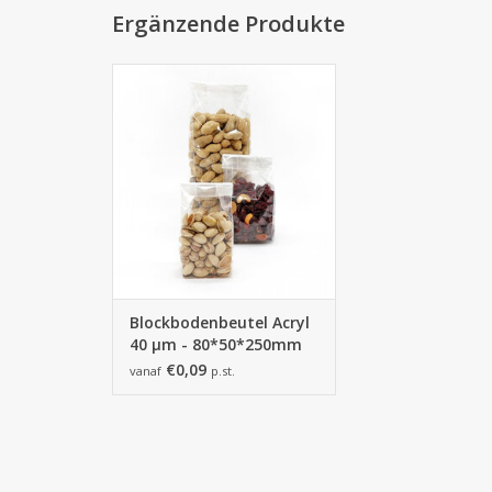
Ergänzende Produkte
80*50*250mm
1000 Stück
ZUM WARENKORB HINZUFÜGEN
Blockbodenbeutel Acryl
40 µm - 80*50*250mm
€0,09
vanaf
p.st.