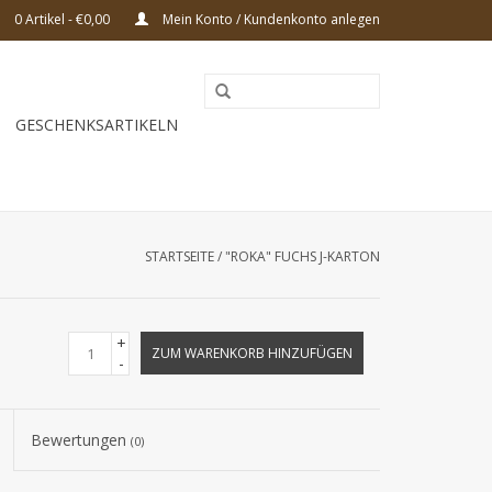
0 Artikel - €0,00
Mein Konto / Kundenkonto anlegen
GESCHENKSARTIKELN
STARTSEITE
/
"ROKA" FUCHS J-KARTON
+
ZUM WARENKORB HINZUFÜGEN
-
Bewertungen
(0)