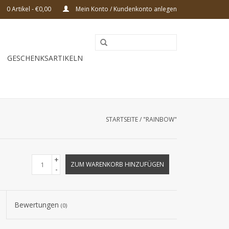
0 Artikel - €0,00
Mein Konto / Kundenkonto anlegen
GESCHENKSARTIKELN
STARTSEITE
/
"RAINBOW"
+
ZUM WARENKORB HINZUFÜGEN
-
Bewertungen
(0)