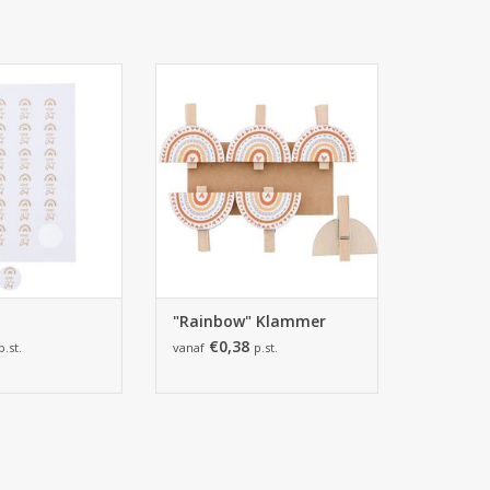
ainbow"
45*13*45mm - 6x6=36 Stück
ORB HINZUFÜGEN
ZUM WARENKORB HINZUFÜGEN
"Rainbow" Klammer
€0,38
p.st.
vanaf
p.st.