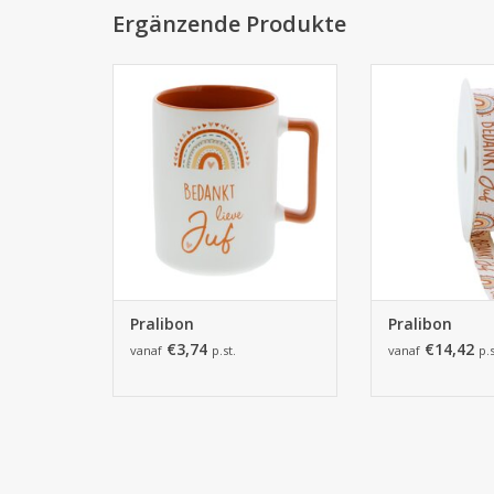
Ergänzende Produkte
Pralibon
Prali
ZUM WARENKORB HINZUFÜGEN
ZUM WARENKORB
Pralibon
Pralibon
€3,74
€14,42
vanaf
p.st.
vanaf
p.s