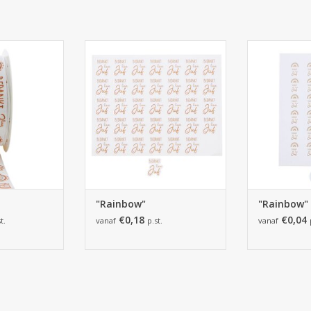
bon
250*208*mm -
"R
175 stück
 HINZUFÜGEN
ZUM WARENK
ZUM WARENKORB HINZUFÜGEN
"Rainbow"
"Rainbow"
€0,18
€0,04
t.
vanaf
p.st.
vanaf