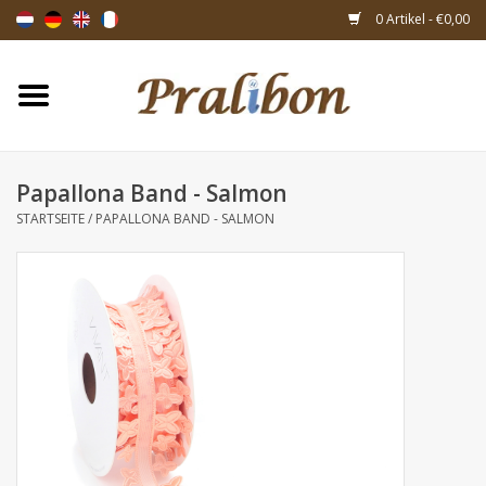
0 Artikel - €0,00
Startseite
Schachteln
Papallona Band - Salmon
STARTSEITE
/
PAPALLONA BAND - SALMON
Taschen & Beuteln
Bänder & Dekoration
Geschenksartikeln
Verpackungsmaterialien
Themen