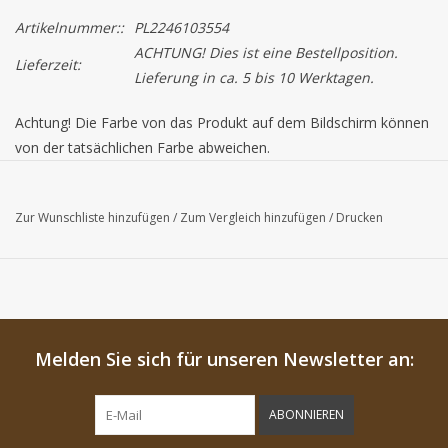
Artikelnummer::
PL2246103554
ACHTUNG! Dies ist eine Bestellposition.
Lieferzeit:
Lieferung in ca. 5 bis 10 Werktagen.
Achtung!
Die Farbe von das Produkt auf dem Bildschirm können
von der tatsächlichen Farbe abweichen.
Dieses Produkt ist ein Saisonsprodukt, das heißt solange der
Vorrat reicht. Wann es ausverkauft ist bieten wir Ihnen ein
Zur Wunschliste hinzufügen
/
Zum Vergleich hinzufügen
/
Drucken
Alternativ an.
Melden Sie sich für unseren Newsletter an:
ABONNIEREN