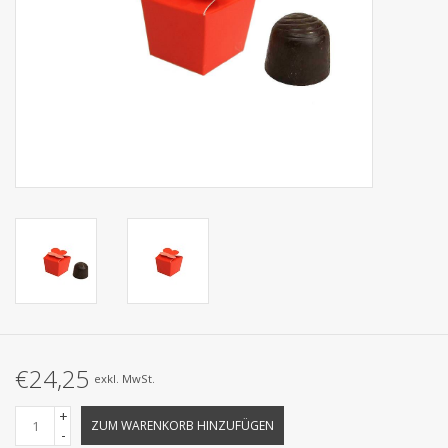
Kollektionen
€24,25
exkl. MwSt.
+
ZUM WARENKORB HINZUFÜGEN
-