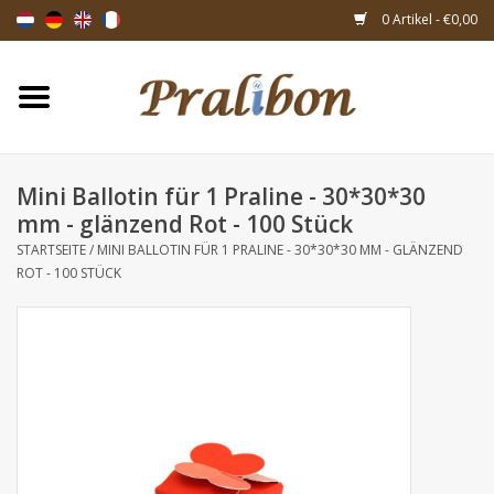
0 Artikel - €0,00
Startseite
Schachteln
Mini Ballotin für 1 Praline - 30*30*30
mm - glänzend Rot - 100 Stück
Taschen & Beuteln
STARTSEITE
/
MINI BALLOTIN FÜR 1 PRALINE - 30*30*30 MM - GLÄNZEND
ROT - 100 STÜCK
Bänder & Dekoration
Geschenksartikeln
Verpackungsmaterialien
Themen